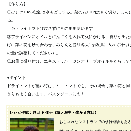
【作り方】
①ひじき10g(乾燥)は水もどしする。菜の花100gはざく切り、に
る。
※ドライトマトは戻さずにそのまま使います！
②フライパンにオイルとにんにくを入れて火にかける。香りが出た
げに菜の花を炒め合わせ、みりんと醤油各大1を鍋肌に入れて味付
の量は調整してください）。
③お皿に盛り付け、エキストラバージンオリーブオイルをたらして
●ポイント
ドライトマトが無い時は、ミニトマトでも。その場合は菜の花と同
さりもよく合います。パスタソースにも！
レシピ作成：原田 有佳子（坂ノ途中・生産者窓口）
おしゃれなレストランでの修行経験もあ