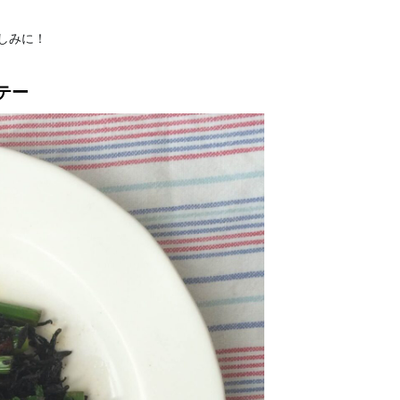
しみに！
テー