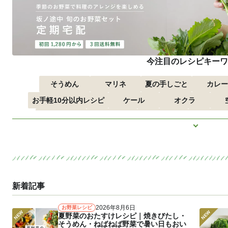
今注目のレシピキーワ
そうめん
マリネ
夏の手しごと
カレー
お手軽10分以内レシピ
ケール
オクラ
つるむらさき
トマト
きゅうり
子どもにお
もっと見
ズッキーニ
とうもろこし
新着記事
2026年8月6日
お野菜レシピ
夏野菜のおたすけレシピ｜焼きびたし・
そうめん・ねばねば野菜で暑い日もおい