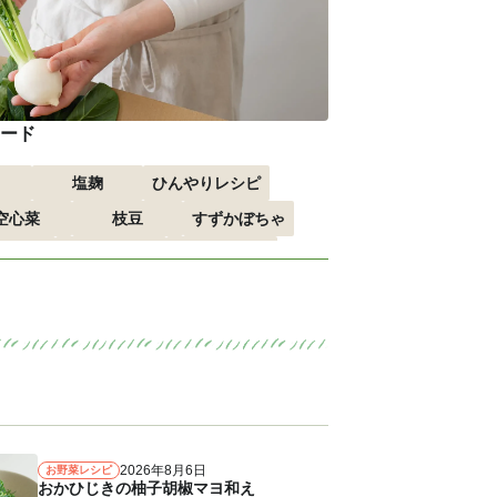
ード
塩麹
ひんやりレシピ
空心菜
枝豆
すずかぼちゃ
すすめ
おつまみ
赤しそ
る
エスニック
2026年8月6日
お野菜レシピ
おかひじきの柚子胡椒マヨ和え