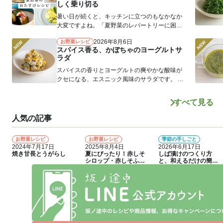
しく乗り切る
暑い日が続くと、キッチンに立つのもなかなか
大変ですよね。「夏野菜のレパートリーに困
る」というお声もよく耳にします。 そ...
2026年8月6日
お野菜レシピ
スパイス香る、かぼちゃのヨーグルトサ
ラダ
スパイスの香りとヨーグルトの爽やかな酸味が
クセになる、エスニック風味のサラダです。 か
ぼちゃをさつまいもやじゃがいもに...
すべて見る
人気の記事
お野菜レシピ
お野菜レシピ
季節の手しごと
1
2
3
2024年7月17日
2025年8月4日
2026年6月17日
焼き甘長とうがらし
夏にぴったり！赤しそ
しば漬けのつくり方
シロップ・赤しそふり
と、和えるだけの簡単
かけのつくり方
アレンジレシピ