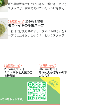
夏の葉物野菜でおかひじきが一番好き、という
スタッフが、実家で食べていたレシピを教えて
くれました。おかひじきのシャキシャキ...
2026年8月5日
お野菜レシピ
モロヘイヤの冷製スープ
「ねばねば夏野菜のオリーブオイル和え」をス
ープにしたらおいしそう！ というスタッフの
声から生まれたレシピ。つめたく冷やし...
お野菜レシピ
お野菜レシピ
4
5
2024年7月17日
2026年7月2日
ミニトマトと大葉のご
そうめんかぼちゃの下
ま酢和え
ごしらえ