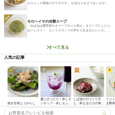
エスニック風味のサラダです。 かぼちゃをさつまいもやじ
ゃがいもに...
モロヘイヤの冷製スープ
「ねばねば夏野菜のオリーブオイル和え」をスープにしたら
おいしそう！ というスタッフの声から生まれたレシピ。つ
めたく冷やし...
すべて見る
人気の記事
1
2
3
4
夏にぴったり！赤しそ
しば漬けのつくり方
ミニ
焼き甘長とうがらし
シロップ・赤しそふり
と、和えるだけの簡単
ま酢
かけのつくり方
アレンジレシピ