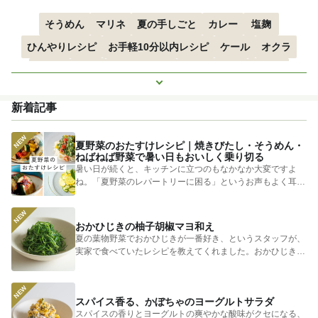
そうめん
マリネ
夏の手しごと
カレー
塩麹
ひんやりレシピ
お手軽10分以内レシピ
ケール
オクラ
空心菜
枝豆
すずかぼちゃ
つるむらさき
トマト
もっと見る
きゅうり
子どもにおすすめ
おつまみ
赤しそ
ズッキーニ
新着記事
とうもろこし
エスニック
夏野菜のおたすけレシピ｜焼きびたし・そうめん・
ねばねば野菜で暑い日もおいしく乗り切る
暑い日が続くと、キッチンに立つのもなかなか大変ですよ
ね。「夏野菜のレパートリーに困る」というお声もよく耳に
します。 そ...
おかひじきの柚子胡椒マヨ和え
夏の葉物野菜でおかひじきが一番好き、というスタッフが、
実家で食べていたレシピを教えてくれました。おかひじきの
シャキシャキ...
スパイス香る、かぼちゃのヨーグルトサラダ
スパイスの香りとヨーグルトの爽やかな酸味がクセになる、