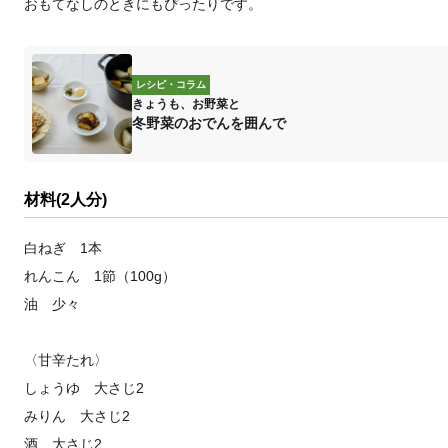
おもてなしのときにもぴったりです。
レシピ・コラム
きょうも、お野菜と
冬野菜のおでんを囲んで
材料(2人分)
白ねぎ 1本
れんこん 1節（100g）
油 少々
〈甘辛たれ〉
しょうゆ 大さじ2
みりん 大さじ2
酒 大さじ2