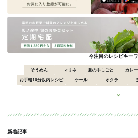
今注目のレシピキーワ
そうめん
マリネ
夏の手しごと
カレー
お手軽10分以内レシピ
ケール
オクラ
つるむらさき
トマト
きゅうり
子どもにお
もっと見
ズッキーニ
とうもろこし
新着記事