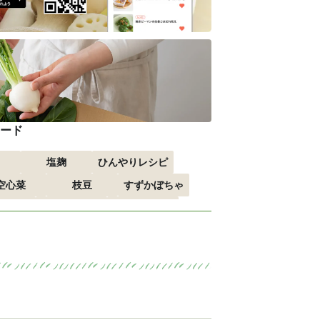
ード
塩麹
ひんやりレシピ
空心菜
枝豆
すずかぼちゃ
すすめ
おつまみ
赤しそ
る
エスニック