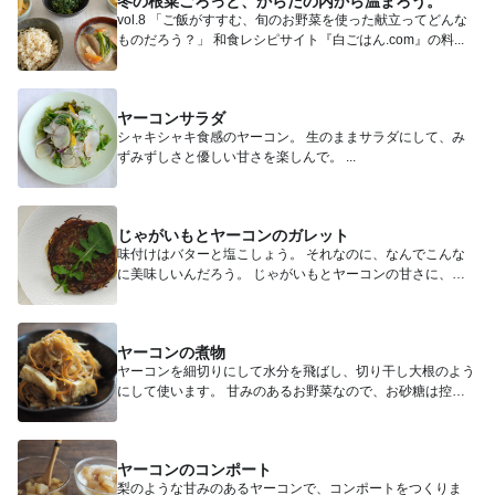
冬の根菜ごろっと、からだの内から温まろう。
vol.8 「ご飯がすすむ、旬のお野菜を使った献立ってどんな
ものだろう？」 和食レシピサイト『白ごはん.com』の料...
ヤーコンサラダ
シャキシャキ食感のヤーコン。 生のままサラダにして、み
ずみずしさと優しい甘さを楽しんで。 ...
じゃがいもとヤーコンのガレット
味付けはバターと塩こしょう。 それなのに、なんでこんな
に美味しいんだろう。 じゃがいもとヤーコンの甘さに、し
っと...
ヤーコンの煮物
ヤーコンを細切りにして水分を飛ばし、切り干し大根のよう
にして使います。 甘みのあるお野菜なので、お砂糖は控え
めで。...
ヤーコンのコンポート
梨のような甘みのあるヤーコンで、コンポートをつくりま