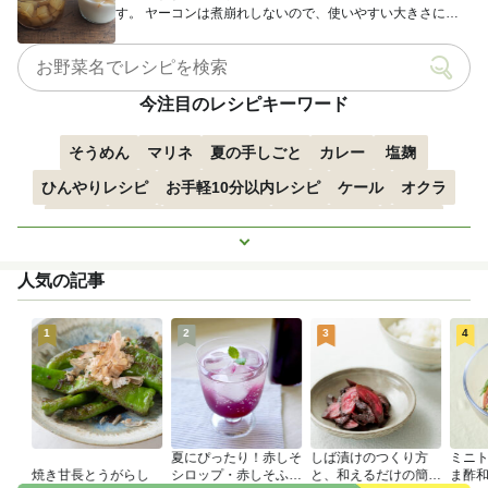
す。 ヤーコンは煮崩れしないので、使いやすい大きさに切
ってから...
今注目のレシピキーワード
そうめん
マリネ
夏の手しごと
カレー
塩麹
ひんやりレシピ
お手軽10分以内レシピ
ケール
オクラ
空心菜
枝豆
すずかぼちゃ
つるむらさき
トマト
もっと見る
きゅうり
子どもにおすすめ
おつまみ
赤しそ
ズッキーニ
人気の記事
とうもろこし
エスニック
1
2
3
4
夏にぴったり！赤しそ
しば漬けのつくり方
ミニ
焼き甘長とうがらし
シロップ・赤しそふり
と、和えるだけの簡単
ま酢