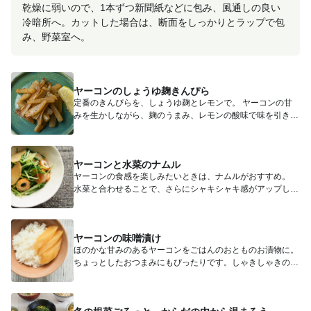
乾燥に弱いので、1本ずつ新聞紙などに包み、風通しの良い
冷暗所へ。カットした場合は、断面をしっかりとラップで包
み、野菜室へ。
ヤーコンのしょうゆ麹きんぴら
定番のきんぴらを、しょうゆ麹とレモンで。 ヤーコンの甘
みを生かしながら、麹のうまみ、レモンの酸味で味を引きし
めました。...
ヤーコンと水菜のナムル
ヤーコンの食感を楽しみたいときは、ナムルがおすすめ。
水菜と合わせることで、さらにシャキシャキ感がアップしま
す。 ヤ...
ヤーコンの味噌漬け
ほのかな甘みのあるヤーコンをごはんのおとものお漬物に。
ちょっとしたおつまみにもぴったりです。しゃきしゃきの食
感がたま...