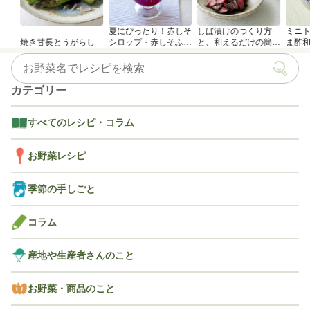
夏にぴったり！赤しそ
しば漬けのつくり方
ミニ
焼き甘長とうがらし
シロップ・赤しそふり
と、和えるだけの簡単
ま酢
かけのつくり方
アレンジレシピ
カテゴリー
すべてのレシピ・コラム
お野菜レシピ
季節の手しごと
コラム
産地や生産者さんのこと
お野菜・商品のこと