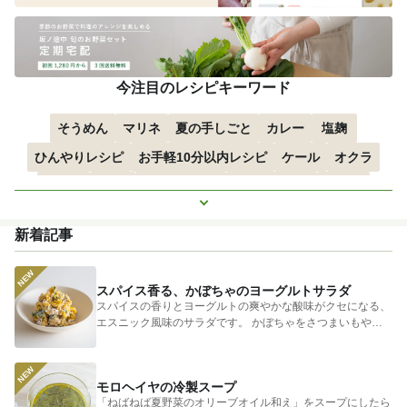
今注目のレシピキーワード
そうめん
マリネ
夏の手しごと
カレー
塩麹
ひんやりレシピ
お手軽10分以内レシピ
ケール
オクラ
空心菜
枝豆
すずかぼちゃ
つるむらさき
トマト
もっと見る
きゅうり
子どもにおすすめ
おつまみ
赤しそ
ズッキーニ
新着記事
とうもろこし
エスニック
スパイス香る、かぼちゃのヨーグルトサラダ
スパイスの香りとヨーグルトの爽やかな酸味がクセになる、
エスニック風味のサラダです。 かぼちゃをさつまいもやじ
ゃがいもに...
モロヘイヤの冷製スープ
「ねばねば夏野菜のオリーブオイル和え」をスープにしたら