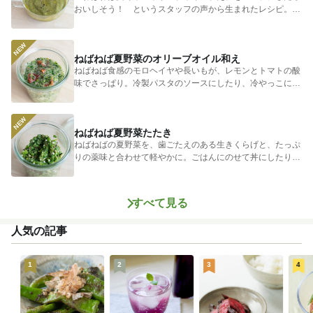
おいしそう！ というスタッフの声から生まれたレシピ。つ
めたく冷やし...
ねばねば夏野菜のオリーブオイル和え
ねばねば食感のモロヘイヤや長いもが、レモンとトマトの酸
味でさっぱり。冷製パスタのソースにしたり、冷やっこにの
せたり、白身...
ねばねば夏野菜たたき
ねばねばの夏野菜を、歯ごたえのある生きくらげと、たっぷ
りの薬味と合わせて軽やかに。ごはんにのせて丼にしたり、
そうめん、そ...
すべて見る
人気の記事
1
2
3
4