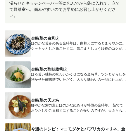
湿らせたキッチンペーパー等に包んでから袋に入れて、立て
て野菜室へ。傷みやすいのでお早めにお召し上がりくださ
い。
金時草の白和え
ほのかな苦みのある金時草は、白和えにするとまろやかに。
シャキッとした歯ごたえに、黒ごまとしょうゆ麹のコクがよ
く合います。...
金時草の酢味噌和え
ほろ苦い独特の味わいがくせになる金時草。ツンとからしを
利かせた酢味噌でいただく、大人な味わいの一品に仕上がり
ました。 ...
金時草の天ぷら
鮮やかな紫の葉とほのかなぬめりが特徴の金時草。 茹でて
おひたしやごま和えにすることが多いのですが、天ぷらもと
っても美味...
今週のレシピ：マコモダケとパプリカのマリネ、金