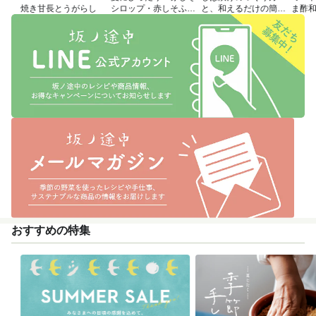
焼き甘長とうがらし
シロップ・赤しそふり
と、和えるだけの簡単
ま酢
かけのつくり方
アレンジレシピ
おすすめの特集