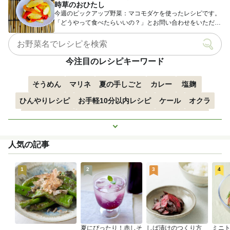
時草のおひたし
今週のピックアップ野菜：マコモダケを使ったレシピです。
「どうやって食べたらいいの？」とお問い合わせをいただく
ことの多...
今注目のレシピキーワード
そうめん
マリネ
夏の手しごと
カレー
塩麹
ひんやりレシピ
お手軽10分以内レシピ
ケール
オクラ
空心菜
枝豆
すずかぼちゃ
つるむらさき
トマト
もっと見る
きゅうり
子どもにおすすめ
おつまみ
赤しそ
ズッキーニ
人気の記事
とうもろこし
エスニック
1
2
3
4
夏にぴったり！赤しそ
しば漬けのつくり方
ミニ