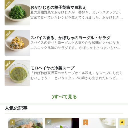
おかひじきの柚子胡椒マヨ和え
夏の葉物野菜でおかひじきが一番好き、というスタッフが、
実家で食べていたレシピを教えてくれました。おかひじきの
シャキシャキ...
スパイス香る、かぼちゃのヨーグルトサラダ
スパイスの香りとヨーグルトの爽やかな酸味がクセになる、
エスニック風味のサラダです。 かぼちゃをさつまいもやじ
ゃがいもに...
モロヘイヤの冷製スープ
「ねばねば夏野菜のオリーブオイル和え」をスープにしたら
おいしそう！ というスタッフの声から生まれたレシピ。つ
めたく冷やし...
すべて見る
人気の記事
1
2
3
4