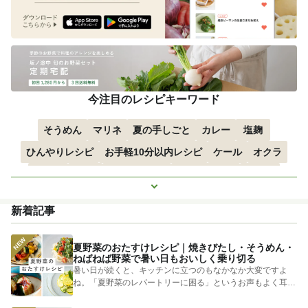
今注目のレシピキーワード
そうめん
マリネ
夏の手しごと
カレー
塩麹
ひんやりレシピ
お手軽10分以内レシピ
ケール
オクラ
空心菜
枝豆
すずかぼちゃ
つるむらさき
トマト
もっと見る
きゅうり
子どもにおすすめ
おつまみ
赤しそ
ズッキーニ
新着記事
とうもろこし
エスニック
夏野菜のおたすけレシピ｜焼きびたし・そうめん・
ねばねば野菜で暑い日もおいしく乗り切る
暑い日が続くと、キッチンに立つのもなかなか大変ですよ
ね。「夏野菜のレパートリーに困る」というお声もよく耳に
します。 そ...