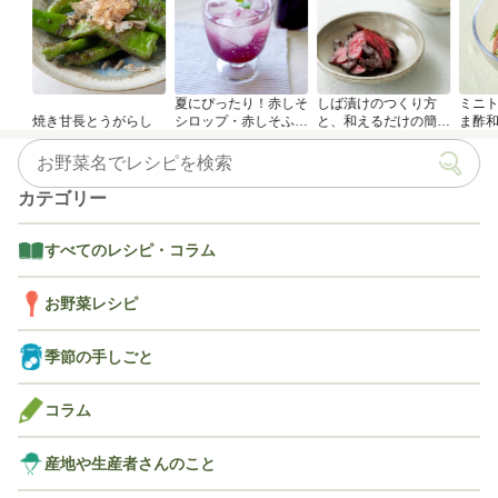
夏にぴったり！赤しそ
しば漬けのつくり方
ミニ
焼き甘長とうがらし
シロップ・赤しそふり
と、和えるだけの簡単
ま酢
かけのつくり方
アレンジレシピ
カテゴリー
すべてのレシピ・コラム
お野菜レシピ
季節の手しごと
コラム
産地や生産者さんのこと