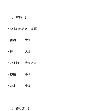
【 材料 】
・つるむらさき １束
・醤油 大１
・酢 大１
・ごま油 大１／２
・砂糖 小１
・ごま 小１
【 作り方 】