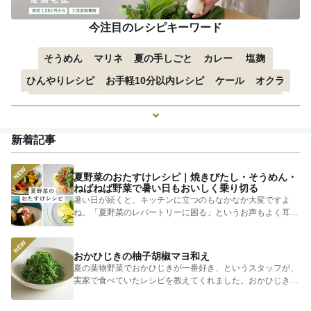
今注目のレシピキーワード
そうめん
マリネ
夏の手しごと
カレー
塩麹
ひんやりレシピ
お手軽10分以内レシピ
ケール
オクラ
空心菜
枝豆
すずかぼちゃ
つるむらさき
トマト
もっと見る
きゅうり
子どもにおすすめ
おつまみ
赤しそ
ズッキーニ
新着記事
とうもろこし
エスニック
夏野菜のおたすけレシピ｜焼きびたし・そうめん・
ねばねば野菜で暑い日もおいしく乗り切る
暑い日が続くと、キッチンに立つのもなかなか大変ですよ
ね。「夏野菜のレパートリーに困る」というお声もよく耳に
します。 そ...
おかひじきの柚子胡椒マヨ和え
夏の葉物野菜でおかひじきが一番好き、というスタッフが、
実家で食べていたレシピを教えてくれました。おかひじきの
シャキシャキ...