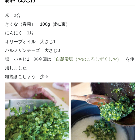
材料（2人分）
米 2合
きくな（春菊） 100g（約1束）
にんにく 1片
オリーブオイル 大さじ1
パルメザンチーズ 大さじ3
塩 小さじ1 ※今回は「
自凝雫塩（おのころしずくしお）
」を使
用しました
粗挽きこしょう 少々