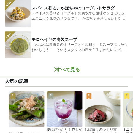
スパイス香る、かぼちゃのヨーグルトサラダ
スパイスの香りとヨーグルトの爽やかな酸味がクセになる、
エスニック風味のサラダです。 かぼちゃをさつまいもやじ
ゃがいもに...
モロヘイヤの冷製スープ
「ねばねば夏野菜のオリーブオイル和え」をスープにしたら
おいしそう！ というスタッフの声から生まれたレシピ。つ
めたく冷やし...
すべて見る
人気の記事
1
2
3
4
夏にぴったり！赤しそ
しば漬けのつくり方
ミニ