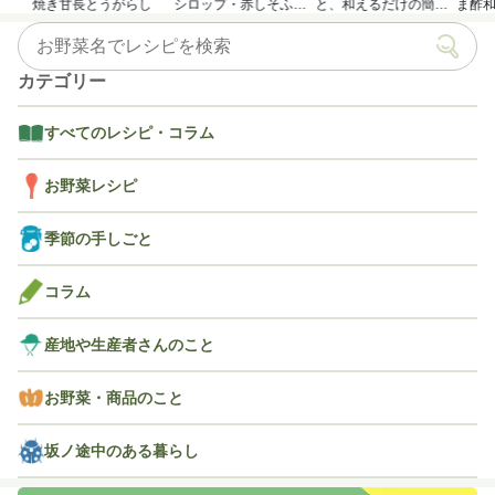
焼き甘長とうがらし
シロップ・赤しそふり
と、和えるだけの簡単
ま酢
かけのつくり方
アレンジレシピ
カテゴリー
すべてのレシピ・コラム
お野菜レシピ
季節の手しごと
コラム
産地や生産者さんのこと
お野菜・商品のこと
坂ノ途中のある暮らし