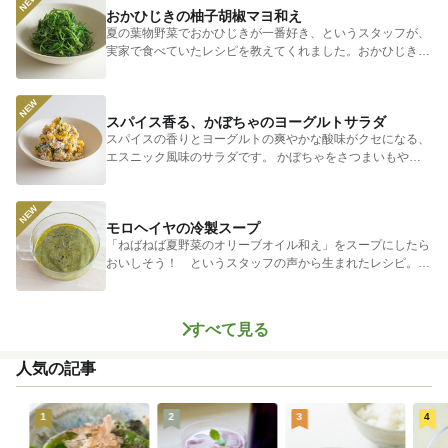
おかひじきの柚子胡椒マヨ和え
夏の葉物野菜でおかひじきが一番好き、というスタッフが、
実家で食べていたレシピを教えてくれました。おかひじきの
シャキシャキ...
スパイス香る、かぼちゃのヨーグルトサラダ
スパイスの香りとヨーグルトの爽やかな酸味がクセになる、
エスニック風味のサラダです。 かぼちゃをさつまいもやじ
ゃがいもに...
モロヘイヤの冷製スープ
「ねばねば夏野菜のオリーブオイル和え」をスープにしたら
おいしそう！ というスタッフの声から生まれたレシピ。つ
めたく冷やし...
すべて見る
人気の記事
1
2
3
4