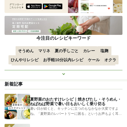
今注目のレシピキーワード
そうめん
マリネ
夏の手しごと
カレー
塩麹
ひんやりレシピ
お手軽10分以内レシピ
ケール
オクラ
空心菜
枝豆
すずかぼちゃ
つるむらさき
トマト
もっと見る
きゅうり
子どもにおすすめ
おつまみ
赤しそ
ズッキーニ
新着記事
とうもろこし
エスニック
夏野菜のおたすけレシピ｜焼きびたし・そうめん・
ねばねば野菜で暑い日もおいしく乗り切る
暑い日が続くと、キッチンに立つのもなかなか大変ですよ
ね。「夏野菜のレパートリーに困る」というお声もよく耳に
します。 そ...