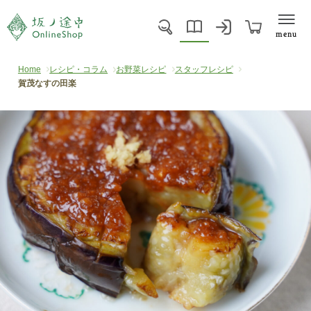
menu
Home
レシピ・コラム
お野菜レシピ
スタッフレシピ
賀茂なすの田楽