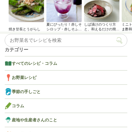
夏にぴったり！赤しそ
しば漬けのつくり方
ミニ
焼き甘長とうがらし
シロップ・赤しそふり
と、和えるだけの簡単
ま酢
かけのつくり方
アレンジレシピ
カテゴリー
すべてのレシピ・コラム
お野菜レシピ
季節の手しごと
コラム
産地や生産者さんのこと