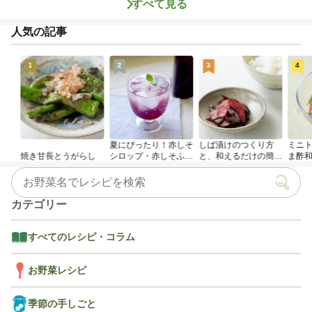
すべて見る
人気の記事
1
2
3
4
夏にぴったり！赤しそ
しば漬けのつくり方
ミニ
焼き甘長とうがらし
シロップ・赤しそふり
と、和えるだけの簡単
ま酢
かけのつくり方
アレンジレシピ
カテゴリー
すべてのレシピ・コラム
お野菜レシピ
季節の手しごと