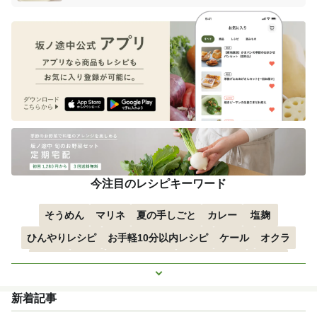
今注目のレシピキーワード
そうめん
マリネ
夏の手しごと
カレー
塩麹
ひんやりレシピ
お手軽10分以内レシピ
ケール
オクラ
空心菜
枝豆
すずかぼちゃ
つるむらさき
トマト
もっと見る
きゅうり
子どもにおすすめ
おつまみ
赤しそ
ズッキーニ
新着記事
とうもろこし
エスニック