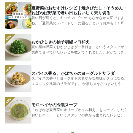
夏野菜のおたすけレシピ｜焼きびたし・そうめん・
ねばねば野菜で暑い日もおいしく乗り切る
暑い日が続くと、キッチンに立つのもなかなか大変ですよ
ね。「夏野菜のレパートリーに困る」というお声もよく耳に
します。 そ...
おかひじきの柚子胡椒マヨ和え
夏の葉物野菜でおかひじきが一番好き、というスタッフが、
実家で食べていたレシピを教えてくれました。おかひじきの
シャキシャキ...
スパイス香る、かぼちゃのヨーグルトサラダ
スパイスの香りとヨーグルトの爽やかな酸味がクセになる、
エスニック風味のサラダです。 かぼちゃをさつまいもやじ
ゃがいもに...
モロヘイヤの冷製スープ
「ねばねば夏野菜のオリーブオイル和え」をスープにしたら
おいしそう！ というスタッフの声から生まれたレシピ。つ
めたく冷やし...