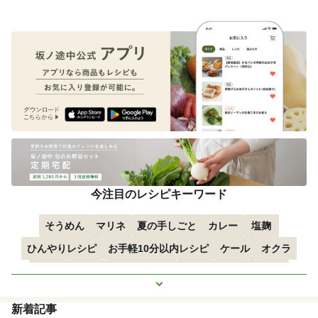
今注目のレシピキーワード
そうめん
マリネ
夏の手しごと
カレー
塩麹
ひんやりレシピ
お手軽10分以内レシピ
ケール
オクラ
空心菜
枝豆
すずかぼちゃ
つるむらさき
トマト
もっと見る
きゅうり
子どもにおすすめ
おつまみ
赤しそ
ズッキーニ
新着記事
とうもろこし
エスニック