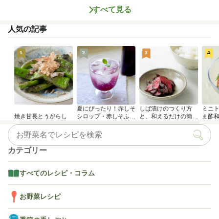
すべて見る
人気の記事
1
2
3
4
夏にぴったり！赤しそ
しば漬けのつくり方
ミニ
焼き甘長とうがらし
シロップ・赤しそふり
と、和えるだけの簡単
ま酢
かけのつくり方
アレンジレシピ
カテゴリー
すべてのレシピ・コラム
お野菜レシピ