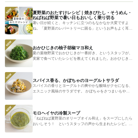
夏野菜のおたすけレシピ｜焼きびたし・そうめん・
ねばねば野菜で暑い日もおいしく乗り切る
暑い日が続くと、キッチンに立つのもなかなか大変ですよ
ね。「夏野菜のレパートリーに困る」というお声もよく耳に
します。 そ...
おかひじきの柚子胡椒マヨ和え
夏の葉物野菜でおかひじきが一番好き、というスタッフが、
実家で食べていたレシピを教えてくれました。おかひじきの
シャキシャキ...
スパイス香る、かぼちゃのヨーグルトサラダ
スパイスの香りとヨーグルトの爽やかな酸味がクセになる、
エスニック風味のサラダです。 かぼちゃをさつまいもやじ
ゃがいもに...
モロヘイヤの冷製スープ
「ねばねば夏野菜のオリーブオイル和え」をスープにしたら
おいしそう！ というスタッフの声から生まれたレシピ。つ
めたく冷やし...