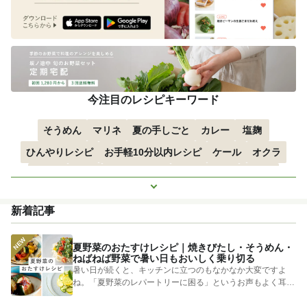
今注目のレシピキーワード
そうめん
マリネ
夏の手しごと
カレー
塩麹
ひんやりレシピ
お手軽10分以内レシピ
ケール
オクラ
空心菜
枝豆
すずかぼちゃ
つるむらさき
トマト
もっと見る
きゅうり
子どもにおすすめ
おつまみ
赤しそ
ズッキーニ
新着記事
とうもろこし
エスニック
夏野菜のおたすけレシピ｜焼きびたし・そうめん・
ねばねば野菜で暑い日もおいしく乗り切る
暑い日が続くと、キッチンに立つのもなかなか大変ですよ
ね。「夏野菜のレパートリーに困る」というお声もよく耳に
します。 そ...