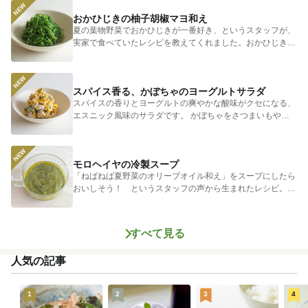
おかひじきの柚子胡椒マヨ和え
夏の葉物野菜でおかひじきが一番好き、というスタッフが、
実家で食べていたレシピを教えてくれました。おかひじきの
シャキシャキ...
スパイス香る、かぼちゃのヨーグルトサラダ
スパイスの香りとヨーグルトの爽やかな酸味がクセになる、
エスニック風味のサラダです。 かぼちゃをさつまいもやじ
ゃがいもに...
モロヘイヤの冷製スープ
「ねばねば夏野菜のオリーブオイル和え」をスープにしたら
おいしそう！ というスタッフの声から生まれたレシピ。つ
めたく冷やし...
すべて見る
人気の記事
1
2
3
4