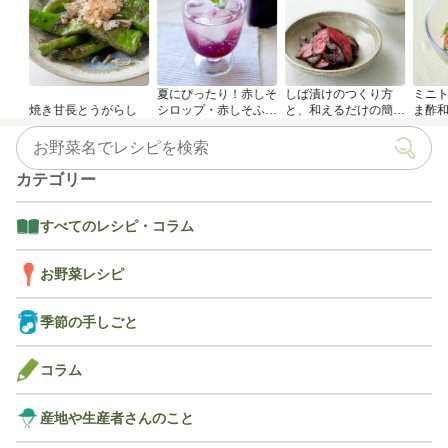
夏にぴったり！赤しそ
しば漬けのつくり方
ミニ
焼き甘長とうがらし
シロップ・赤しそふり
と、和えるだけの簡単
ま酢
かけのつくり方
アレンジレシピ
カテゴリー
すべてのレシピ・コラム
お野菜レシピ
季節の手しごと
コラム
産地や生産者さんのこと