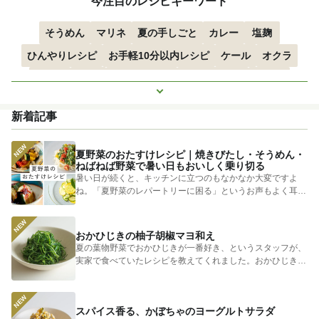
今注目のレシピキーワード
そうめん
マリネ
夏の手しごと
カレー
塩麹
ひんやりレシピ
お手軽10分以内レシピ
ケール
オクラ
空心菜
枝豆
すずかぼちゃ
つるむらさき
トマト
もっと見る
きゅうり
子どもにおすすめ
おつまみ
赤しそ
ズッキーニ
新着記事
とうもろこし
エスニック
夏野菜のおたすけレシピ｜焼きびたし・そうめん・
ねばねば野菜で暑い日もおいしく乗り切る
暑い日が続くと、キッチンに立つのもなかなか大変ですよ
ね。「夏野菜のレパートリーに困る」というお声もよく耳に
します。 そ...
おかひじきの柚子胡椒マヨ和え
夏の葉物野菜でおかひじきが一番好き、というスタッフが、
実家で食べていたレシピを教えてくれました。おかひじきの
シャキシャキ...
スパイス香る、かぼちゃのヨーグルトサラダ