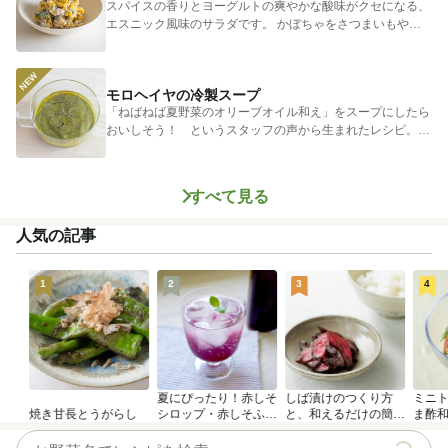
スパイスの香りとヨーグルトの爽やかな酸味がクセになる、
エスニック風味のサラダです。 かぼちゃをさつまいもやじ
ゃがいもに...
モロヘイヤの冷製スープ
「ねばねば夏野菜のオリーブオイル和え」をスープにしたら
おいしそう！ というスタッフの声から生まれたレシピ。つ
めたく冷やし...
すべて見る
人気の記事
1
2
3
4
夏にぴったり！赤しそ
しば漬けのつくり方
ミニ
焼き甘長とうがらし
シロップ・赤しそふり
と、和えるだけの簡単
ま酢
かけのつくり方
アレンジレシピ