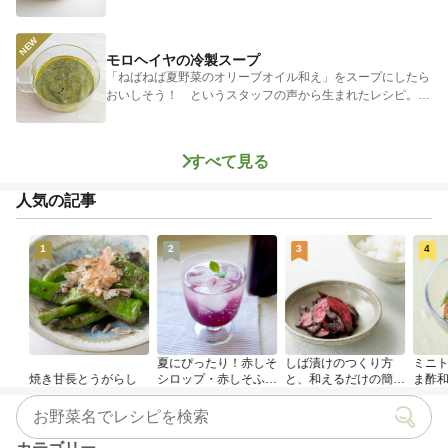
ゃがいもに...
モロヘイヤの冷製スープ
「ねばねば夏野菜のオリーブオイル和え」をスープにしたら
おいしそう！ というスタッフの声から生まれたレシピ。つ
めたく冷やし...
すべて見る
人気の記事
1
2
3
4
夏にぴったり！赤しそ
しば漬けのつくり方
ミニ
焼き甘長とうがらし
シロップ・赤しそふり
と、和えるだけの簡単
ま酢
かけのつくり方
アレンジレシピ