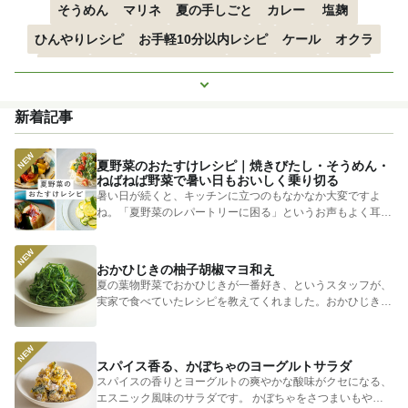
そうめん
マリネ
夏の手しごと
カレー
塩麹
ひんやりレシピ
お手軽10分以内レシピ
ケール
オクラ
空心菜
枝豆
すずかぼちゃ
つるむらさき
トマト
もっと見る
きゅうり
子どもにおすすめ
おつまみ
赤しそ
ズッキーニ
新着記事
とうもろこし
エスニック
夏野菜のおたすけレシピ｜焼きびたし・そうめん・
ねばねば野菜で暑い日もおいしく乗り切る
暑い日が続くと、キッチンに立つのもなかなか大変ですよ
ね。「夏野菜のレパートリーに困る」というお声もよく耳に
します。 そ...
おかひじきの柚子胡椒マヨ和え
夏の葉物野菜でおかひじきが一番好き、というスタッフが、
実家で食べていたレシピを教えてくれました。おかひじきの
シャキシャキ...
スパイス香る、かぼちゃのヨーグルトサラダ
スパイスの香りとヨーグルトの爽やかな酸味がクセになる、
エスニック風味のサラダです。 かぼちゃをさつまいもやじ