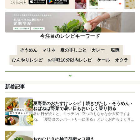
今注目のレシピキーワード
そうめん
マリネ
夏の手しごと
カレー
塩麹
ひんやりレシピ
お手軽10分以内レシピ
ケール
オクラ
空心菜
枝豆
すずかぼちゃ
つるむらさき
トマト
もっと見る
きゅうり
子どもにおすすめ
おつまみ
赤しそ
ズッキーニ
新着記事
とうもろこし
エスニック
夏野菜のおたすけレシピ｜焼きびたし・そうめん・
ねばねば野菜で暑い日もおいしく乗り切る
暑い日が続くと、キッチンに立つのもなかなか大変ですよ
ね。「夏野菜のレパートリーに困る」というお声もよく耳に
します。 そ...
おかひじきの柚子胡椒マヨ和え