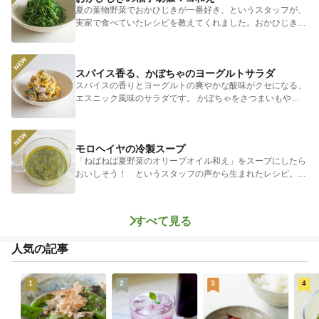
夏の葉物野菜でおかひじきが一番好き、というスタッフが、
実家で食べていたレシピを教えてくれました。おかひじきの
シャキシャキ...
スパイス香る、かぼちゃのヨーグルトサラダ
スパイスの香りとヨーグルトの爽やかな酸味がクセになる、
エスニック風味のサラダです。 かぼちゃをさつまいもやじ
ゃがいもに...
モロヘイヤの冷製スープ
「ねばねば夏野菜のオリーブオイル和え」をスープにしたら
おいしそう！ というスタッフの声から生まれたレシピ。つ
めたく冷やし...
すべて見る
人気の記事
1
2
3
4