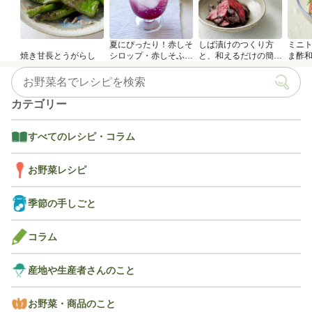
夏にぴったり！赤しそ
しば漬けのつくり方
ミニ
焼き甘長とうがらし
シロップ・赤しそふり
と、和えるだけの簡単
ま酢
かけのつくり方
アレンジレシピ
カテゴリー
すべてのレシピ・コラム
お野菜レシピ
季節の手しごと
コラム
産地や生産者さんのこと
お野菜・商品のこと