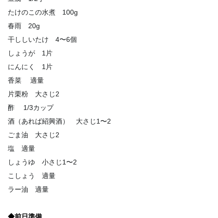
たけのこの水煮 100g
春雨 20g
干ししいたけ 4〜6個
しょうが 1片
にんにく 1片
香菜 適量
片栗粉 大さじ2
酢 1/3カップ
酒（あれば紹興酒） 大さじ1〜2
ごま油 大さじ2
塩 適量
しょうゆ 小さじ1〜2
こしょう 適量
ラー油 適量
◆前日準備