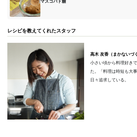
マスコバド糖
レシピを教えてくれたスタッフ
高木 友香（まかないづ
小さい頃から料理好き
た。「料理は時短も大
日々追求している。