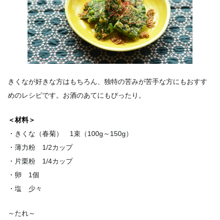
きくなが好きな方はもちろん、独特の苦みが苦手な方にもおすす
めのレシピです。お酒のあてにもぴったり。
＜材料＞
・きくな（春菊） 1束（100g～150g）
・薄力粉 1/2カップ
・片栗粉 1/4カップ
・卵 1個
・塩 少々
～たれ～