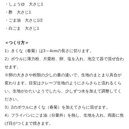
・しょうゆ 大さじ1
・酢 大さじ1
・ごま油 大さじ1/2
・白ごま 大さじ1
＜つくり方＞
1）きくな（春菊）は3～4cmの長さに切ります。
2）ボウルに薄力粉、片栗粉、卵、塩を入れ、泡立て器で混ぜ合わ
せます。
※卵の大きさや粉類の少しの量の違いで、生地のまとまり具合が
変わります。目安はクレープ生地のようにさらさらと流れるくら
い。生地がかたいようでしたら、少しずつ水を加えて調整してく
ださい。
3）2のボウルにきくな（春菊）を加えてさらに混ぜます。
4）フライパンにごま油（分量外）を熱し、生地を入れ、両面に焦
げ目がつくまで焼きます。