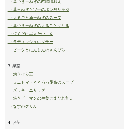
・葉つき玉ねぎの酢味噌和え
・葉玉ねぎとツナのポン酢サラダ
・まるごと新玉ねぎのスープ
・葉つき玉ねぎのまるごとグリル
・焼くだけ黒丸だいこん
・ラディッシュのソテー
・ビーツとにんじんのきんぴら
3. 果菜
・焼きそら豆
・ミニトマトととろろ昆布のスープ
・ズッキーニサラダ
・焼きピーマンの生姜ごまだれ和え
・なすのグリル
4. お芋