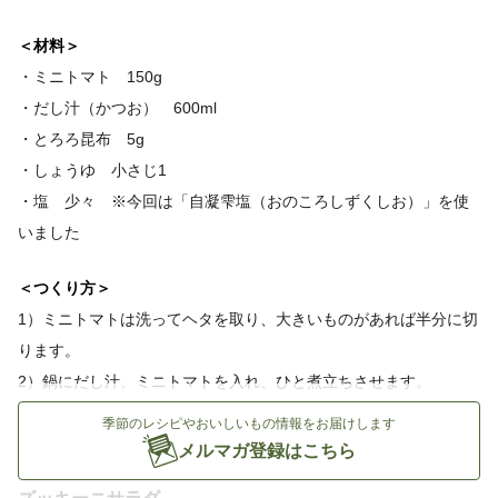
＜材料＞
・ミニトマト 150g
・だし汁（かつお） 600ml
・とろろ昆布 5g
・しょうゆ 小さじ1
・塩 少々 ※今回は「自凝雫塩（おのころしずくしお）」を使
いました
＜つくり方＞
1）ミニトマトは洗ってヘタを取り、大きいものがあれば半分に切
ります。
2）鍋にだし汁、ミニトマトを入れ、ひと煮立ちさせます。
3）2にとろろ昆布、しょうゆを加え、最後に塩で味を調えます。
季節のレシピやおいしいもの情報をお届けします
メルマガ登録はこちら