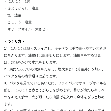
・にんにく 1片
・赤とうがらし 適量
・塩 適量
・こしょう 適量
・オリーブオイル 大さじ3
＜つくり方＞
1）にんにくは薄くスライスし、キャベツは手で食べやすい大きさ
にちぎります。油揚げは短冊切りにします。油抜きをする場合
は、熱湯をかけて水気を切ります。
2）鍋にたっぷりのお湯をわかし、塩大さじ1（分量外）を加え、
パスタを袋の表示通りに茹でます。
3）パスタを茹でているあいだに、フライパンでオリーブオイルを
熱し、にんにくと赤とうがらしを炒めます。香りが出たらキャベ
ツを加えて炒め、火が通ったら油揚げを入れて全体をざっと炒め
ます。
4）パスタが茹で上がったら、3のフライパンに加え、全体を和え