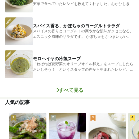
実家で食べていたレシピを教えてくれました。おかひじきの
シャキシャキ...
スパイス香る、かぼちゃのヨーグルトサラダ
スパイスの香りとヨーグルトの爽やかな酸味がクセになる、
エスニック風味のサラダです。 かぼちゃをさつまいもやじ
ゃがいもに...
モロヘイヤの冷製スープ
「ねばねば夏野菜のオリーブオイル和え」をスープにしたら
おいしそう！ というスタッフの声から生まれたレシピ。つ
めたく冷やし...
すべて見る
人気の記事
1
2
3
4