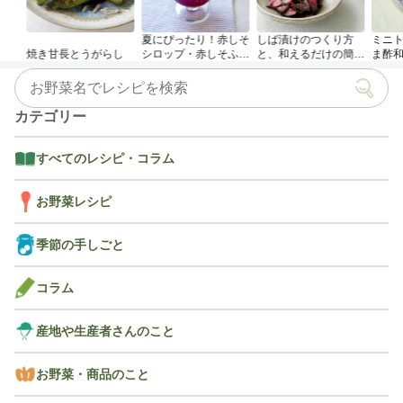
夏にぴったり！赤しそ
しば漬けのつくり方
ミニ
焼き甘長とうがらし
シロップ・赤しそふり
と、和えるだけの簡単
ま酢
かけのつくり方
アレンジレシピ
カテゴリー
すべてのレシピ・コラム
お野菜レシピ
季節の手しごと
コラム
産地や生産者さんのこと
お野菜・商品のこと