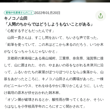
2022年01月20日
産地や生産者さんのこと
キノコノ山田
「人間のちからではどうしようもないことがある」
「心配する子どもだったんです」
山田一貴さんは、すこし間をおいて、ちいさな声で言った。
「鉛筆を使っていて、この木はどこから来るのだろう、いつか木
がなくなっちゃうんじゃないかと」
京都府の東南端にある南山城村。三重県、奈良県、滋賀県に接
して、山に囲まれた、その、やまあいの谷をながれる木津川に沿
って、ふるいかたちの家屋がぽつりぽつりとならぶ集落から、山
坂をあがったところに、キノコノ山田さんの圃場があった。一棟
のビニールハウス、それをゆるやかに取りかこむように、しいた
け栽培の原木が伏せおかれた雑木林。
「オゾン層が破壊されるとか、酸性雨が降ってくるとか、そうい
うはなしを小学校高学年のころにすごく聞かされて」