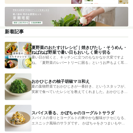
新着記事
夏野菜のおたすけレシピ｜焼きびたし・そうめん・
ねばねば野菜で暑い日もおいしく乗り切る
暑い日が続くと、キッチンに立つのもなかなか大変ですよ
ね。「夏野菜のレパートリーに困る」というお声もよく耳に
します。 そ...
おかひじきの柚子胡椒マヨ和え
夏の葉物野菜でおかひじきが一番好き、というスタッフが、
実家で食べていたレシピを教えてくれました。おかひじきの
シャキシャキ...
スパイス香る、かぼちゃのヨーグルトサラダ
スパイスの香りとヨーグルトの爽やかな酸味がクセになる、
エスニック風味のサラダです。 かぼちゃをさつまいもやじ
ゃがいもに...