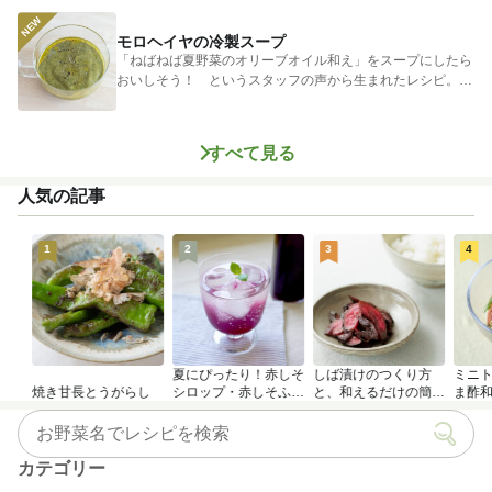
モロヘイヤの冷製スープ
「ねばねば夏野菜のオリーブオイル和え」をスープにしたら
おいしそう！ というスタッフの声から生まれたレシピ。つ
めたく冷やし...
すべて見る
人気の記事
1
2
3
4
夏にぴったり！赤しそ
しば漬けのつくり方
ミニ
焼き甘長とうがらし
シロップ・赤しそふり
と、和えるだけの簡単
ま酢
かけのつくり方
アレンジレシピ
カテゴリー