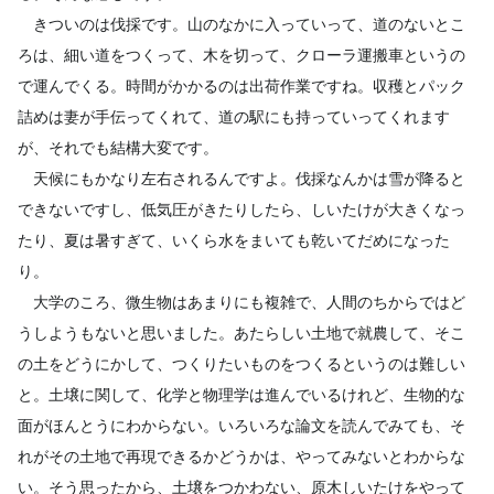
きついのは伐採です。山のなかに入っていって、道のないとこ
ろは、細い道をつくって、木を切って、クローラ運搬車というの
で運んでくる。時間がかかるのは出荷作業ですね。収穫とパック
詰めは妻が手伝ってくれて、道の駅にも持っていってくれます
が、それでも結構大変です。
天候にもかなり左右されるんですよ。伐採なんかは雪が降ると
できないですし、低気圧がきたりしたら、しいたけが大きくなっ
たり、夏は暑すぎて、いくら水をまいても乾いてだめになった
り。
大学のころ、微生物はあまりにも複雑で、人間のちからではど
うしようもないと思いました。あたらしい土地で就農して、そこ
の土をどうにかして、つくりたいものをつくるというのは難しい
と。土壌に関して、化学と物理学は進んでいるけれど、生物的な
面がほんとうにわからない。いろいろな論文を読んでみても、そ
れがその土地で再現できるかどうかは、やってみないとわからな
い。そう思ったから、土壌をつかわない、原木しいたけをやって