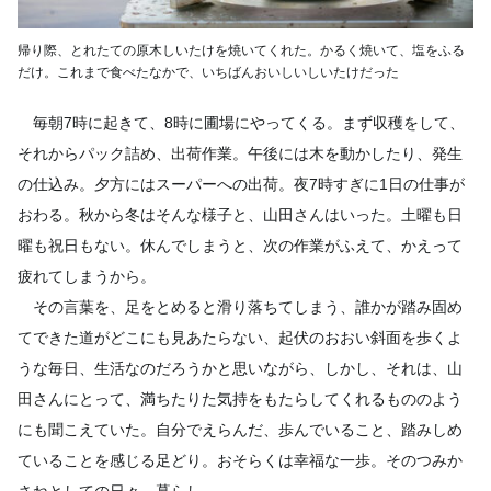
帰り際、とれたての原木しいたけを焼いてくれた。かるく焼いて、塩をふる
だけ。これまで食べたなかで、いちばんおいしいしいたけだった
毎朝7時に起きて、8時に圃場にやってくる。まず収穫をして、
それからパック詰め、出荷作業。午後には木を動かしたり、発生
の仕込み。夕方にはスーパーへの出荷。夜7時すぎに1日の仕事が
おわる。秋から冬はそんな様子と、山田さんはいった。土曜も日
曜も祝日もない。休んでしまうと、次の作業がふえて、かえって
疲れてしまうから。
その言葉を、足をとめると滑り落ちてしまう、誰かが踏み固め
てできた道がどこにも見あたらない、起伏のおおい斜面を歩くよ
うな毎日、生活なのだろうかと思いながら、しかし、それは、山
田さんにとって、満ちたりた気持をもたらしてくれるもののよう
にも聞こえていた。自分でえらんだ、歩んでいること、踏みしめ
ていることを感じる足どり。おそらくは幸福な一歩。そのつみか
さねとしての日々、暮らし。