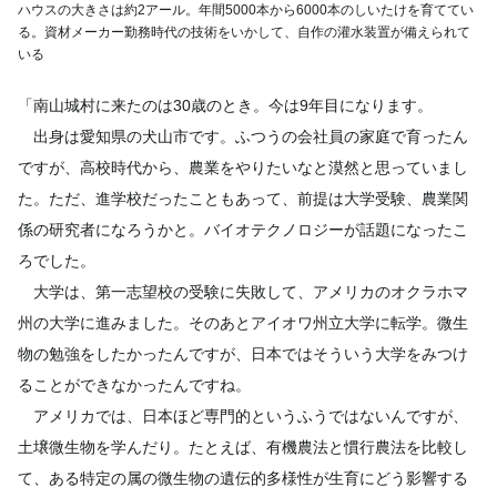
ハウスの大きさは約2アール。年間5000本から6000本のしいたけを育ててい
る。資材メーカー勤務時代の技術をいかして、自作の灌水装置が備えられて
いる
「南山城村に来たのは30歳のとき。今は9年目になります。
出身は愛知県の犬山市です。ふつうの会社員の家庭で育ったん
ですが、高校時代から、農業をやりたいなと漠然と思っていまし
た。ただ、進学校だったこともあって、前提は大学受験、農業関
係の研究者になろうかと。バイオテクノロジーが話題になったこ
ろでした。
大学は、第一志望校の受験に失敗して、アメリカのオクラホマ
州の大学に進みました。そのあとアイオワ州立大学に転学。微生
物の勉強をしたかったんですが、日本ではそういう大学をみつけ
ることができなかったんですね。
アメリカでは、日本ほど専門的というふうではないんですが、
土壌微生物を学んだり。たとえば、有機農法と慣行農法を比較し
て、ある特定の属の微生物の遺伝的多様性が生育にどう影響する