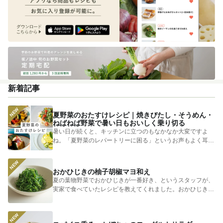
新着記事
夏野菜のおたすけレシピ｜焼きびたし・そうめん・
ねばねば野菜で暑い日もおいしく乗り切る
暑い日が続くと、キッチンに立つのもなかなか大変ですよ
ね。「夏野菜のレパートリーに困る」というお声もよく耳に
します。 そ...
おかひじきの柚子胡椒マヨ和え
夏の葉物野菜でおかひじきが一番好き、というスタッフが、
実家で食べていたレシピを教えてくれました。おかひじきの
シャキシャキ...