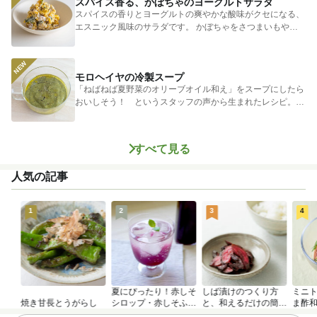
スパイス香る、かぼちゃのヨーグルトサラダ
スパイスの香りとヨーグルトの爽やかな酸味がクセになる、
エスニック風味のサラダです。 かぼちゃをさつまいもやじ
ゃがいもに...
モロヘイヤの冷製スープ
「ねばねば夏野菜のオリーブオイル和え」をスープにしたら
おいしそう！ というスタッフの声から生まれたレシピ。つ
めたく冷やし...
すべて見る
人気の記事
1
2
3
4
夏にぴったり！赤しそ
しば漬けのつくり方
ミニ
焼き甘長とうがらし
シロップ・赤しそふり
と、和えるだけの簡単
ま酢
かけのつくり方
アレンジレシピ