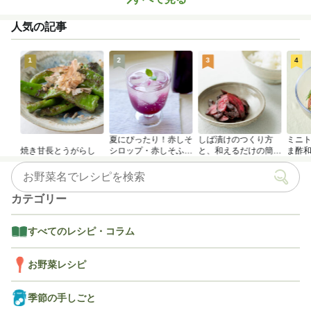
人気の記事
1
2
3
4
夏にぴったり！赤しそ
しば漬けのつくり方
ミニ
焼き甘長とうがらし
シロップ・赤しそふり
と、和えるだけの簡単
ま酢
かけのつくり方
アレンジレシピ
カテゴリー
すべてのレシピ・コラム
お野菜レシピ
季節の手しごと