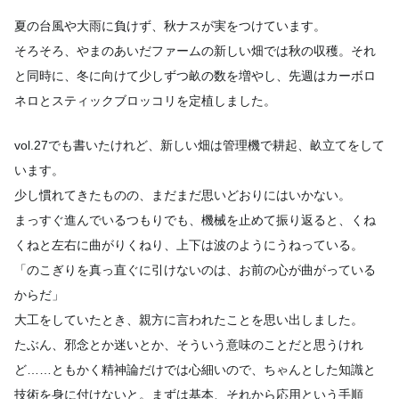
夏の台風や大雨に負けず、秋ナスが実をつけています。
そろそろ、やまのあいだファームの新しい畑では秋の収穫。
それ
と同時に、冬に向けて少しずつ畝の数を増やし、
先週はカーボロ
ネロとスティックブロッコリを定植しました。
vol.27でも書いたけれど、新しい畑は管理機で耕起、
畝立てをして
います。
少し慣れてきたものの、まだまだ思いどおりにはいかない。
まっすぐ進んでいるつもりでも、機械を止めて振り返ると、
くね
くねと左右に曲がりくねり、上下は波のようにうねっている。
「のこぎりを真っ直ぐに引けないのは、
お前の心が曲がっている
からだ」
大工をしていたとき、親方に言われたことを思い出しました。
たぶん、邪念とか迷いとか、そういう意味のことだと思うけれ
ど…
…ともかく精神論だけでは心細いので、
ちゃんとした知識と
技術を身に付けないと。まずは基本、
それから応用という手順