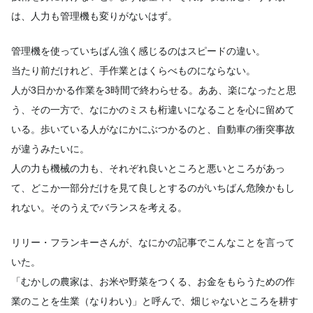
は、人力も管理機も変りがないはず。
管理機を使っていちばん強く感じるのはスピードの違い。
当たり前だけれど、手作業とはくらべものにならない。
人が3日かかる作業を3時間で終わらせる。ああ、
楽になったと思
う、その一方で、
なにかのミスも桁違いになることを心に留めて
いる。
歩いている人がなにかにぶつかるのと、
自動車の衝突事故
が違うみたいに。
人の力も機械の力も、それぞれ良いところと悪いところがあっ
て、
どこか一部分だけを見て良しとするのがいちばん危険かもし
れない
。そのうえでバランスを考える。
リリー・フランキーさんが、
なにかの記事でこんなことを言って
いた。
「むかしの農家は、お米や野菜をつくる、
お金をもらうための作
業のことを生業（なりわい)」と呼んで、
畑じゃないところを耕す