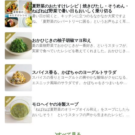
夏野菜のおたすけレシピ｜焼きびたし・そうめん・
ねばねば野菜で暑い日もおいしく乗り切る
暑い日が続くと、キッチンに立つのもなかなか大変ですよ
ね。「夏野菜のレパートリーに困る」というお声もよく耳に
します。 そ...
おかひじきの柚子胡椒マヨ和え
夏の葉物野菜でおかひじきが一番好き、というスタッフが、
実家で食べていたレシピを教えてくれました。おかひじきの
シャキシャキ...
スパイス香る、かぼちゃのヨーグルトサラダ
スパイスの香りとヨーグルトの爽やかな酸味がクセになる、
エスニック風味のサラダです。 かぼちゃをさつまいもやじ
ゃがいもに...
モロヘイヤの冷製スープ
「ねばねば夏野菜のオリーブオイル和え」をスープにしたら
おいしそう！ というスタッフの声から生まれたレシピ。つ
めたく冷やし...
すべて見る