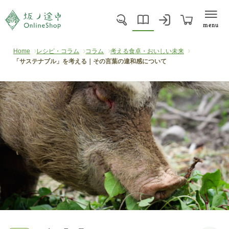
menu
Home
レシピ・コラム
コラム
考える食卓・おいしい未来
「サステナブル」を考える｜その言葉の違和感について