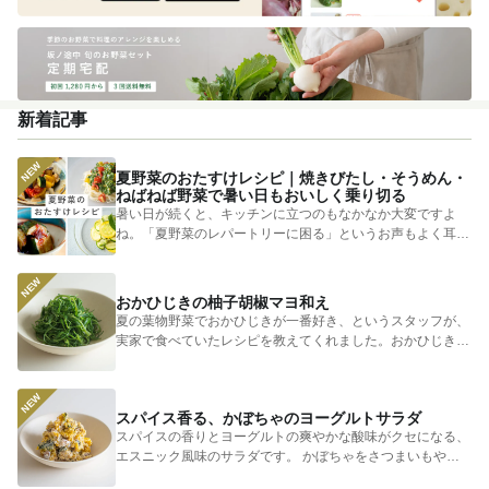
新着記事
夏野菜のおたすけレシピ｜焼きびたし・そうめん・
ねばねば野菜で暑い日もおいしく乗り切る
暑い日が続くと、キッチンに立つのもなかなか大変ですよ
ね。「夏野菜のレパートリーに困る」というお声もよく耳に
します。 そ...
おかひじきの柚子胡椒マヨ和え
夏の葉物野菜でおかひじきが一番好き、というスタッフが、
実家で食べていたレシピを教えてくれました。おかひじきの
シャキシャキ...
スパイス香る、かぼちゃのヨーグルトサラダ
スパイスの香りとヨーグルトの爽やかな酸味がクセになる、
エスニック風味のサラダです。 かぼちゃをさつまいもやじ
ゃがいもに...