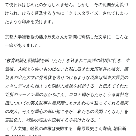
て使われはじめたのかもしれません。しかし、その範囲が定義づ
けられ、ひろく普及するうちに「クリスタライズ」されてしまっ
たような印象を受けます。
京都大学准教授の藤原辰史さんが新聞に寄稿した文章に、こんな
一節がありました。
“教育勅語と戦陣訓を叩（たた）き込まれて南洋の戦場に行き、生
還後、人間より怖いものはないと私に教えた元海軍兵の祖父、感
染者の出た大学に脅迫状を送りつけるような現象は関東大震災の
ときにデマから始まった朝鮮人虐殺を想起する、と伝えてくれた
近所のラーメン屋のおかみさん、コロナ禍がもたらしうる食料危
機についての英文記事を農繁期にもかかわらず送ってくれる農家
の友人。そんな重心の低い知こそが、私たちの苦悶（くもん）を
言語化し、行動の理由を説明する手助けとなる。”
（「人文知」軽視の政権は失敗する 藤原辰史さん寄稿, 朝日新