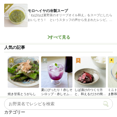
モロヘイヤの冷製スープ
「ねばねば夏野菜のオリーブオイル和え」をスープにしたら
おいしそう！ というスタッフの声から生まれたレシピ。つ
めたく冷やし...
すべて見る
人気の記事
1
2
3
4
夏にぴったり！赤しそ
しば漬けのつくり方
ミニ
焼き甘長とうがらし
シロップ・赤しそふり
と、和えるだけの簡単
ま酢
かけのつくり方
アレンジレシピ
カテゴリー