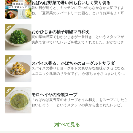
ねばねば野菜で暑い日もおいしく乗り切る
暑い日が続くと、キッチンに立つのもなかなか大変ですよ
ね。「夏野菜のレパートリーに困る」というお声もよく耳に
します。 そ...
おかひじきの柚子胡椒マヨ和え
夏の葉物野菜でおかひじきが一番好き、というスタッフが、
実家で食べていたレシピを教えてくれました。おかひじきの
シャキシャキ...
スパイス香る、かぼちゃのヨーグルトサラダ
スパイスの香りとヨーグルトの爽やかな酸味がクセになる、
エスニック風味のサラダです。 かぼちゃをさつまいもやじ
ゃがいもに...
モロヘイヤの冷製スープ
「ねばねば夏野菜のオリーブオイル和え」をスープにしたら
おいしそう！ というスタッフの声から生まれたレシピ。つ
めたく冷やし...
すべて見る