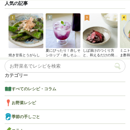
人気の記事
1
2
3
4
夏にぴったり！赤しそ
しば漬けのつくり方
ミニ
焼き甘長とうがらし
シロップ・赤しそふり
と、和えるだけの簡単
ま酢
かけのつくり方
アレンジレシピ
カテゴリー
すべてのレシピ・コラム
お野菜レシピ
季節の手しごと