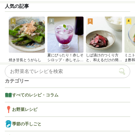
人気の記事
1
2
3
4
夏にぴったり！赤しそ
しば漬けのつくり方
ミニ
焼き甘長とうがらし
シロップ・赤しそふり
と、和えるだけの簡単
ま酢
かけのつくり方
アレンジレシピ
カテゴリー
すべてのレシピ・コラム
お野菜レシピ
季節の手しごと