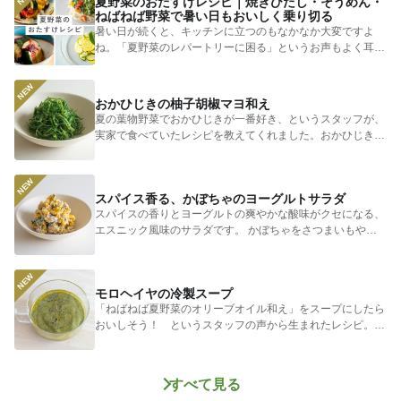
夏野菜のおたすけレシピ｜焼きびたし・そうめん・
ねばねば野菜で暑い日もおいしく乗り切る
暑い日が続くと、キッチンに立つのもなかなか大変ですよ
ね。「夏野菜のレパートリーに困る」というお声もよく耳に
します。 そ...
おかひじきの柚子胡椒マヨ和え
夏の葉物野菜でおかひじきが一番好き、というスタッフが、
実家で食べていたレシピを教えてくれました。おかひじきの
シャキシャキ...
スパイス香る、かぼちゃのヨーグルトサラダ
スパイスの香りとヨーグルトの爽やかな酸味がクセになる、
エスニック風味のサラダです。 かぼちゃをさつまいもやじ
ゃがいもに...
モロヘイヤの冷製スープ
「ねばねば夏野菜のオリーブオイル和え」をスープにしたら
おいしそう！ というスタッフの声から生まれたレシピ。つ
めたく冷やし...
すべて見る