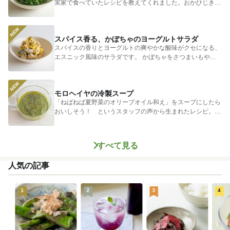
実家で食べていたレシピを教えてくれました。おかひじきの
シャキシャキ...
スパイス香る、かぼちゃのヨーグルトサラダ
スパイスの香りとヨーグルトの爽やかな酸味がクセになる、
エスニック風味のサラダです。 かぼちゃをさつまいもやじ
ゃがいもに...
モロヘイヤの冷製スープ
「ねばねば夏野菜のオリーブオイル和え」をスープにしたら
おいしそう！ というスタッフの声から生まれたレシピ。つ
めたく冷やし...
すべて見る
人気の記事
1
2
3
4