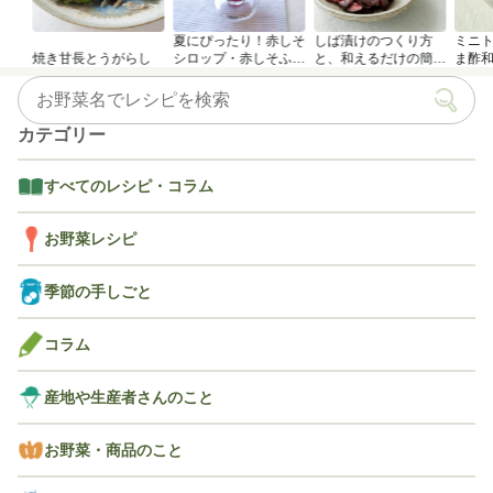
夏にぴったり！赤しそ
しば漬けのつくり方
ミニ
焼き甘長とうがらし
シロップ・赤しそふり
と、和えるだけの簡単
ま酢
かけのつくり方
アレンジレシピ
カテゴリー
すべてのレシピ・コラム
お野菜レシピ
季節の手しごと
コラム
産地や生産者さんのこと
お野菜・商品のこと