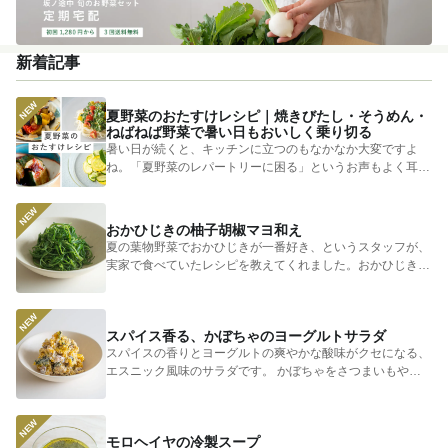
新着記事
夏野菜のおたすけレシピ｜焼きびたし・そうめん・
ねばねば野菜で暑い日もおいしく乗り切る
暑い日が続くと、キッチンに立つのもなかなか大変ですよ
ね。「夏野菜のレパートリーに困る」というお声もよく耳に
します。 そ...
おかひじきの柚子胡椒マヨ和え
夏の葉物野菜でおかひじきが一番好き、というスタッフが、
実家で食べていたレシピを教えてくれました。おかひじきの
シャキシャキ...
スパイス香る、かぼちゃのヨーグルトサラダ
スパイスの香りとヨーグルトの爽やかな酸味がクセになる、
エスニック風味のサラダです。 かぼちゃをさつまいもやじ
ゃがいもに...
モロヘイヤの冷製スープ