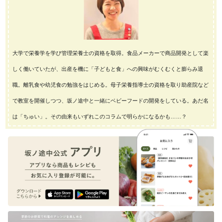
大学で栄養学を学び管理栄養士の資格を取得。食品メーカーで商品開発として楽
しく働いていたが、出産を機に「子どもと食」への興味がむくむくと膨らみ退
職。離乳食や幼児食の勉強をはじめる。母子栄養指導士の資格を取り助産院など
で教室を開催しつつ、坂ノ途中と一緒にベビーフードの開発をしている。あだ名
は「ちゅい」。その由来もいずれこのコラムで明らかになるかも……？