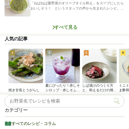
「ねばねば夏野菜のオリーブオイル和え」をスープにしたら
おいしそう！ というスタッフの声から生まれたレシピ。つ
めたく冷やし...
すべて見る
人気の記事
1
2
3
4
夏にぴったり！赤しそ
しば漬けのつくり方
ミニ
焼き甘長とうがらし
シロップ・赤しそふり
と、和えるだけの簡単
ま酢
かけのつくり方
アレンジレシピ
カテゴリー
すべてのレシピ・コラム