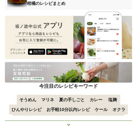
柑橘のレシピまとめ
今注目のレシピキーワード
そうめん
マリネ
夏の手しごと
カレー
塩麹
ひんやりレシピ
お手軽10分以内レシピ
ケール
オクラ
空心菜
枝豆
すずかぼちゃ
つるむらさき
トマト
もっと見る
きゅうり
子どもにおすすめ
おつまみ
赤しそ
ズッキーニ