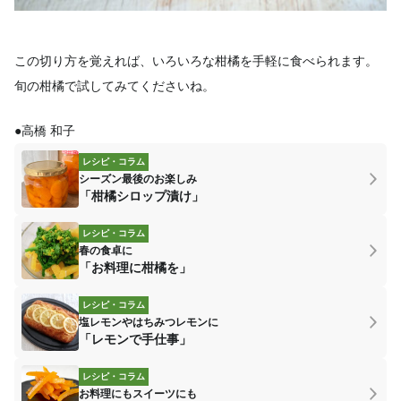
この切り方を覚えれば、いろいろな柑橘を手軽に食べられます。
旬の柑橘で試してみてくださいね。
●高橋 和子
レシピ・コラム
シーズン最後のお楽しみ
「柑橘シロップ漬け」
レシピ・コラム
春の食卓に
「お料理に柑橘を」
レシピ・コラム
塩レモンやはちみつレモンに
「レモンで手仕事」
レシピ・コラム
お料理にもスイーツにも