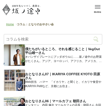
menu
Home
コラム：となりのおやさい会
僕たちがいるところ、それを感じること｜VegOut
平山雄一さん
オバンザイプレートにブッダボウルに……坂ノ途中のお野菜
がたくさん。アジア、ヨーロッパ、アフリカ、アメリカ、世
界中の人たち...
おとなりさん07｜IKARIYA COFFEE KYOTO 田原
さん
Web担当 ハマー 「イカリヤ」と聞くと、イカリヤ食堂や
IKARIYA Petitなど、京都にお住ま...
おとなりさん06｜マールカフェ 朝田さん
インターン 内田 修次 マールカフェの店長・朝田さん 今回