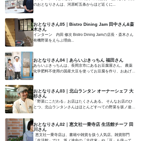
のおとなりさんは、河原町五条からほど近くに...
おとなりさん05｜Bistro Dining Jam 田中さん&斎
木さん
インターン 内田 修次 Bistro Dining Jamの店長・斎木さん
有機野菜をえらぶ理由...
おとなりさん04｜あらいぶきっちん 福田さん
あらいぶきっちんは、長岡京市にあるお豆腐屋さん。 農薬
化学肥料不使用の国産大豆を使ってお豆腐を作り、おあげさ
んを揚げる...
おとなりさん03｜北山ランタン オーナーシェフ 大
杉さん
「野菜にこだわる」お店はたくさんある。 そんなお店のひ
とつ、北山ランタンさんはほとんどすべての野菜を坂ノ途中
からの配達...
おとなりさん02｜恵文社一乗寺店 生活館チーフ 田
川さん
恵文社一乗寺店は、書籍や雑貨を扱う人気店。雑貨部門
「生活館」では、坂ノ途中の「古代米」や「豆」も扱って