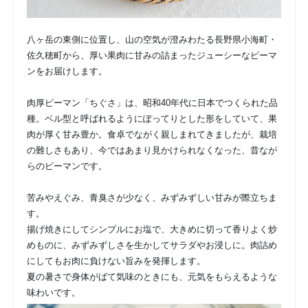
八ヶ岳の東側に位置し、山の空気が澄みわたる長野県小海町・
佐久穂町から、厚い果肉に甘みの詰まったジューシーなピーマ
ンをお届けします。
肉厚ピーマン「ちぐさ」は、昭和40年代に日本でつくられた品
種。ベル型と呼ばれるようにぽってりとした形をしていて、果
肉が厚く甘み豊か。食卓でながく親しまれてきましたが、栽培
の難しさもあり、今ではあまり見かけられなくなった、昔なが
らのピーマンです。
苦みやえぐみ、青臭さが少なく、みずみずしい甘みが際立ちま
す。
揚げ焼きにしてシンプルにお塩で、大きめに切って香りよく炒
めものに、みずみずしさを生かしてサラダやお浸しに。肉詰め
にしてもお肉に負けない旨みを発揮します。
夏の暑さで身体がばて気味のときにも、元気をもらえるような
味わいです。