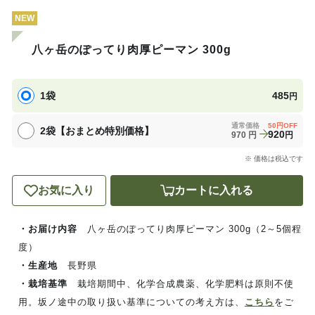
NEW
八ヶ岳のぽってり肉厚ピーマン 300g
1袋
485
円
通常価格
50
円OFF
2袋【おまとめ特別価格】
920
970
円
円
※ 価格は税込です
お気に入り
カートに入れる
・お届け内容
八ヶ岳のぽってり肉厚ピーマン 300g（2～5個程
度）
・生産地
長野県
・栽培基準
栽培期間中、化学合成農薬、化学肥料は原則不使
用。坂ノ途中の取り扱い基準についての考え方は、
こちら
をご