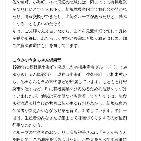
佐久穂町、小海町、その周辺の地域には、同じように有機農業
をなりわいとする人も多く、新規就農者同士で勉強会が開かれ
たり、情報交換ができたり、出荷グループがあったりと、励み
になることも多いのだそう。
今は、ご夫婦で支え合いながら、山々を見渡す畑で忙しく身体
を動かす毎日。あたらしく平飼い養鶏にも取り組みはじめ、畑
での資源循環にも目を向けています。
こうみゆうきちゃん倶楽部
1999年に長野県小海町で発足した有機生産者グループ〈こうみ
ゆうきちゃん倶楽部〉。現在は小海町、佐久穂町、北相木村か
ら、池田さんを含め10名ほどが所属しています。もともとは野
菜市を催すなど、町に有機農業をひろめるための活動をつづけ
ていましたが、地域の直売所なども定着してきた今では、飲食
店や流通会社向けの共同出荷が主な役割を果たし、新規就農の
生産者が支え合いながら野菜を育て、出荷しています。年に一
回は、生産者のみなさんで集まって味噌づくりをするのが恒例
行事なのだそう。
グループの生産者のおひとり、安藤智子さんは「そとからも人
を呼んで、この地域を活気づけたい。お野菜を食べて小海町に