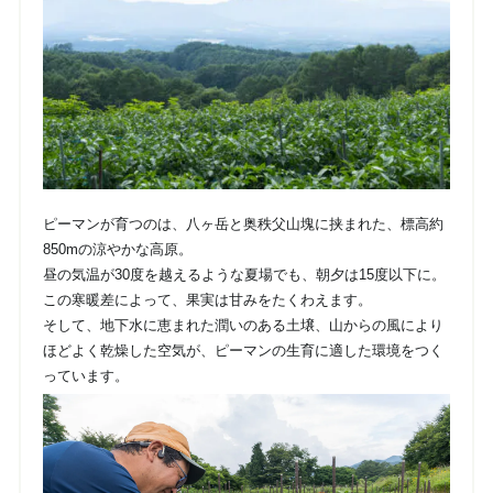
ピーマンが育つのは、八ヶ岳と奥秩父山塊に挟まれた、標高約
850mの涼やかな高原。
昼の気温が30度を越えるような夏場でも、朝夕は15度以下に。
この寒暖差によって、果実は甘みをたくわえます。
そして、地下水に恵まれた潤いのある土壌、山からの風により
ほどよく乾燥した空気が、ピーマンの生育に適した環境をつく
っています。