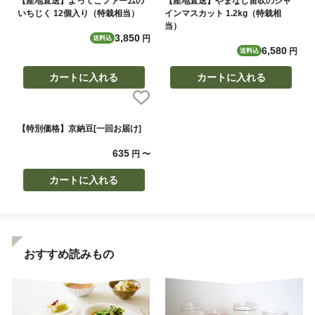
【産地直送】よってこファームの
【産地直送】やまなし笛吹のシャ
いちじく 12個入り（特栽相当）
インマスカット 1.2kg（特栽相
当）
3,850
円
送料込
6,580
円
送料込
カートに入れる
カートに入れる
【特別価格】京納豆[一回お届け]
635
円
〜
カートに入れる
おすすめ読みもの