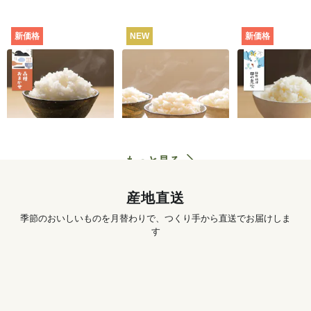
新価格
NEW
新価格
田んぼと食卓むすぶ
お米の食べくらべセ
静岡・焼津
お米（品種おまか
ット（白米・3種）
田の息吹（品
せ） [定期宅配]
シヒカリ） [
702
円
〜
3,890
円
初回
初回
配]
もっと見る
産地直送
季節のおいしいものを月替わりで、つくり手から直送でお届けしま
す