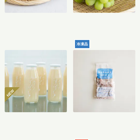
冷凍品
【産地直送】仁井田本家の
天然むきエビ（サイズミッ
甘酒すぱっしゅ
クス）120g
3,560
円
996
円
〜
送料込