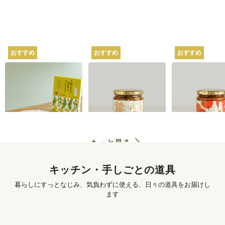
おすすめ
おすすめ
おすすめ
坂ノ途中オリジナル
坂ノ途中オリジナル
坂ノ途中オリ
2種の大豆と白みその
4種のきのこと山椒ち
トマトのスパ
スパイスカレー 180g
らし寿司 250g
ぜごはん 250g
620
円
〜
1,250
円
もっと見る
キッチン・手しごとの道具
暮らしにすっとなじみ、気負わずに使える、日々の道具をお届けし
ます