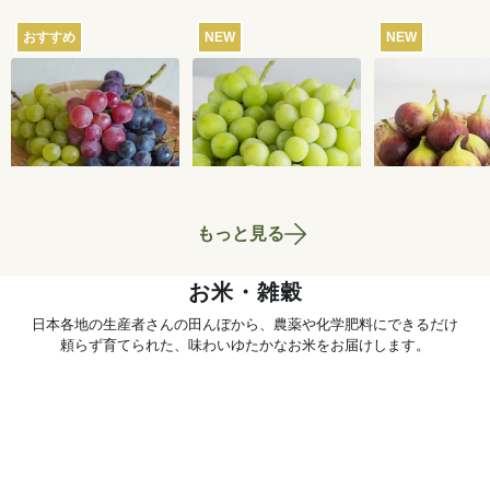
おすすめ
NEW
NEW
【産地直送】葡萄畑
【産地直送】やまな
【産地直送】
ふくじろうのふぞろ
し笛吹のシャインマ
こファームの
い濃厚ぶどう 1.6kg
スカット 1.2kg（特
く 12個入り
6,750
円
6,580
円
送料込
送料込
送料込
栽相当）
当）
もっと見る
お米・雑穀
日本各地の生産者さんの田んぼから、農薬や化学肥料にできるだけ
頼らず育てられた、味わいゆたかなお米をお届けします。