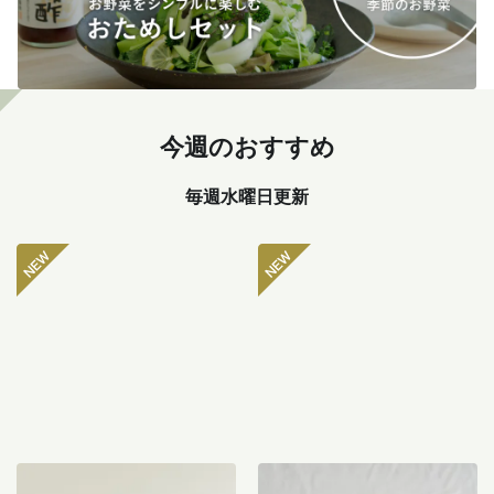
今週のおすすめ
毎週水曜日更新
坂ノ途中 おもしろ野菜セッ
八ヶ岳のぽってり肉厚ピー