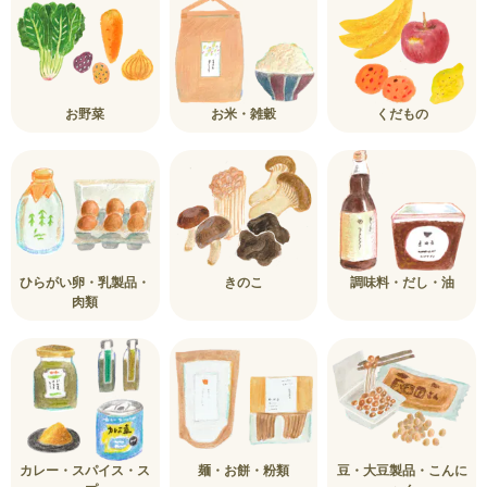
お野菜
お米・雑穀
くだもの
ひらがい卵・乳製品・
きのこ
調味料・だし・油
肉類
カレー・スパイス・ス
麺・お餅・粉類
豆・大豆製品・こんに