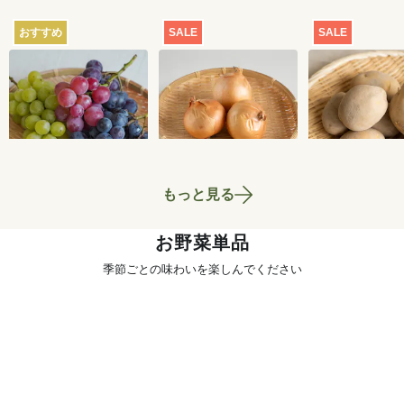
おすすめ
SALE
SALE
【産地直送】葡萄畑
【特別価格】玉ねぎ
【特別価格】
ふくじろうのふぞろ
1kg
いも（品種お
い濃厚ぶどう 1.6kg
せ） 1kg
6,750
円
700
円
送料込
もっと見る
お野菜単品
季節ごとの味わいを楽しんでください