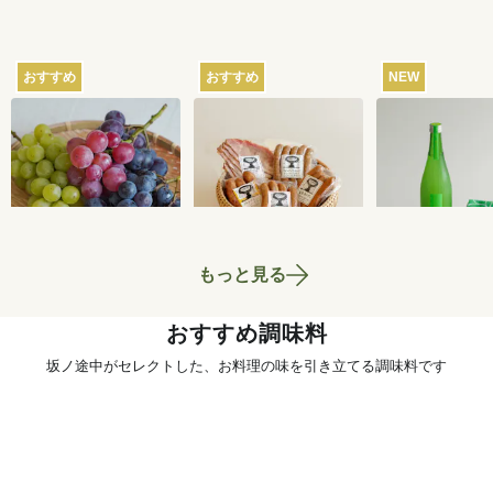
おすすめ
おすすめ
NEW
【産地直送】葡萄畑
【産地直送】山のハ
【産地直送】
ふくじろうのふぞろ
ム工房ゴーバルの夏
本家のお酒と
い濃厚ぶどう 1.6kg
の5種セット
いセット
6,750
円
4,400
円
送料込
送料込
送料込
もっと見る
おすすめ調味料
坂ノ途中がセレクトした、お料理の味を引き立てる調味料です