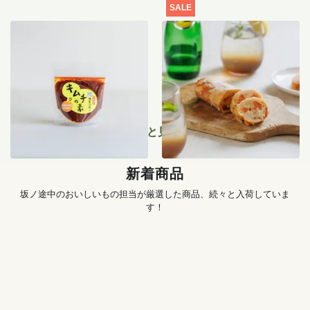
SALE
季節のキムチ手づくりセッ
【特別価格】瀬戸内レモン
ト
のサマーシュトーレン 200g
1,456
円
〜
2,519
円
もっと見る
新着商品
坂ノ途中のおいしいもの担当が厳選した商品、続々と入荷していま
す！