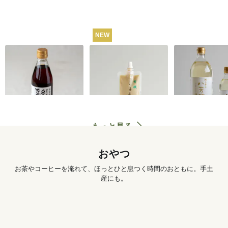
NEW
うね乃そうめんつゆ
有機しょうがチュー
カンタン八芳
（ストレートタイ
ブ 50g
プ）365ml
1,260
円
572
円
もっと見る
おやつ
お茶やコーヒーを淹れて、ほっとひと息つく時間のおともに。手土
産にも。