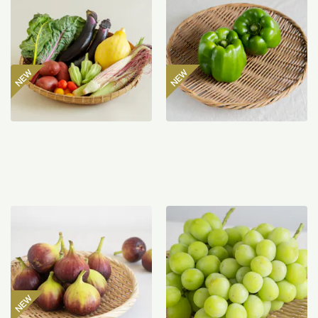
ト
マン 300g
2,980
円
485
円
〜
【産地直送】よってこファ
【産地直送】やまなし笛吹
ームのいちじく 12個入り
のシャインマスカット
（特栽相当）
1.2kg（特栽相当）
3,850
円
6,580
円
送料込
送料込