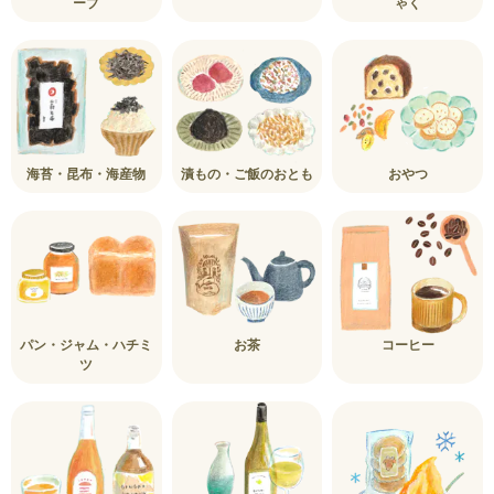
ープ
ゃく
海苔・昆布・海産物
漬もの・ご飯のおとも
おやつ
パン・ジャム・ハチミ
お茶
コーヒー
ツ