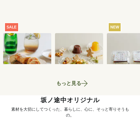
SALE
NEW
【特別価格】瀬戸内
おまかせおやつ定期
ところてん 2
レモンのサマーシュ
便[定期宅配]
ト
トーレン 200g
2,519
円
1,980
円
もっと見る
坂ノ途中オリジナル
素材を大切にしてつくった、暮らしに、心に、そっと寄りそうも
の。