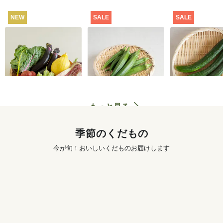
NEW
SALE
SALE
坂ノ途中 おもしろ野
【特別価格】オクラ
【特別価格】
菜セット
100g
り 300g
2,980
円
291
円
〜
もっと見る
季節のくだもの
今が旬！おいしいくだものお届けします