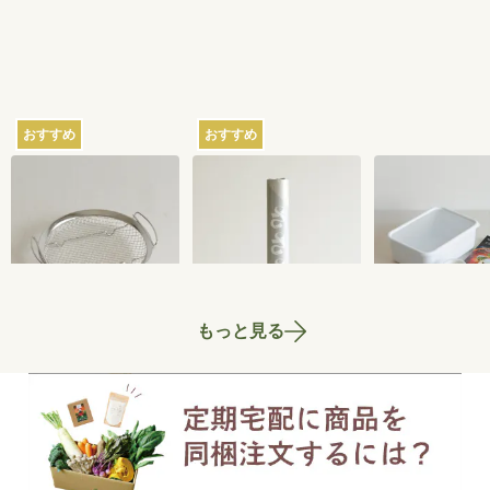
おすすめ
おすすめ
家事問屋の蒸しかご
さささの和晒（わざ
ちょっとぬか
らし）ロール ミシン
器 2.8L
目あり
2,750
円
3,300
円
もっと見る