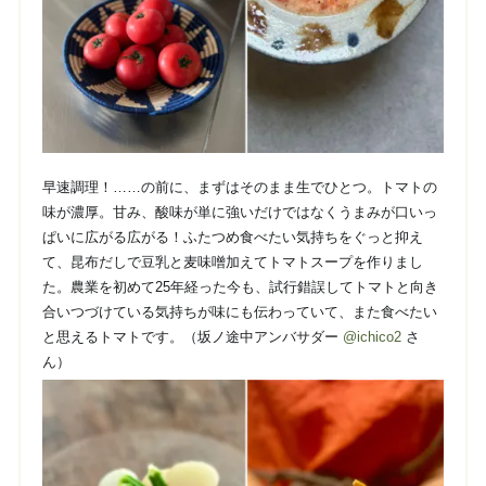
早速調理！……の前に、まずはそのまま生でひとつ。
トマトの
味が濃厚。甘み、酸味が単に強いだけではなくうまみが口いっ
ぱいに広がる広がる！
ふたつめ食べたい気持ちをぐっと抑え
て、昆布だしで豆乳と麦味噌加えてトマトスープを作りまし
た。
農業を初めて25年経った今も、試行錯誤してトマトと向き
合いつづけている気持ちが味にも伝わっていて、また食べたい
と思えるトマトです。（坂ノ途中アンバサダー
@ichico2
さ
ん）