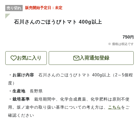
販売開始予定日：
未定
売り切れ
石川さんのごほうびトマト 400g以上
750
円
※ 価格は税込です
お気に入り
入荷通知登録
・お届け内容
石川さんのごほうびトマト 400g以上（2～5個程
度）
・生産地
長野県
・栽培基準
栽培期間中、化学合成農薬、化学肥料は原則不使
用。坂ノ途中の取り扱い基準についての考え方は、
こちら
をご
確認ください