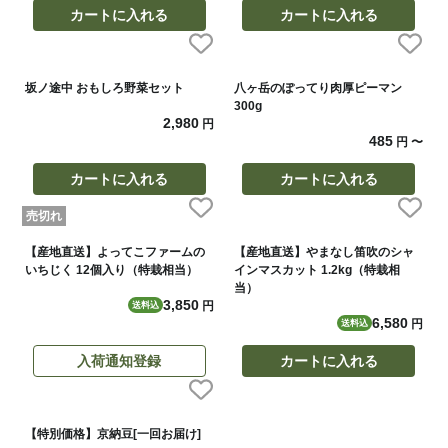
カートに入れる
カートに入れる
坂ノ途中 おもしろ野菜セット
八ヶ岳のぽってり肉厚ピーマン
300g
2,980
円
485
円
〜
カートに入れる
カートに入れる
売切れ
【産地直送】よってこファームの
【産地直送】やまなし笛吹のシャ
いちじく 12個入り（特栽相当）
インマスカット 1.2kg（特栽相
当）
3,850
円
送料込
6,580
円
送料込
入荷通知登録
カートに入れる
【特別価格】京納豆[一回お届け]