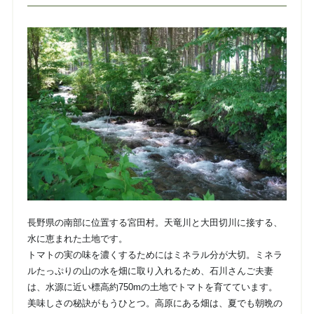
長野県の南部に位置する宮田村。天竜川と大田切川に接する、
水に恵まれた土地です。
トマトの実の味を濃くするためにはミネラル分が大切。ミネラ
ルたっぷりの山の水を畑に取り入れるため、石川さんご夫妻
は、水源に近い標高約750mの土地でトマトを育てています。
美味しさの秘訣がもうひとつ。高原にある畑は、夏でも朝晩の