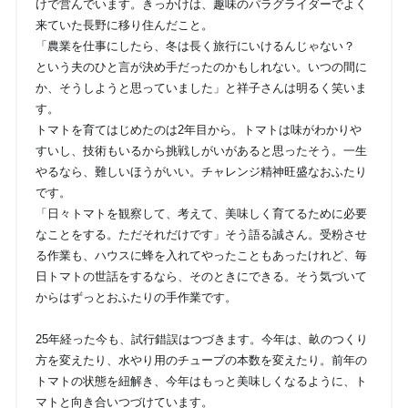
けで営んでいます。きっかけは、趣味のパラグライダーでよく
来ていた長野に移り住んだこと。
「農業を仕事にしたら、冬は長く旅行にいけるんじゃない？
という夫のひと言が決め手だったのかもしれない。いつの間に
か、そうしようと思っていました」と祥子さんは明るく笑いま
す。
トマトを育てはじめたのは2年目から。トマトは味がわかりや
すいし、技術もいるから挑戦しがいがあると思ったそう。一生
やるなら、難しいほうがいい。チャレンジ精神旺盛なおふたり
です。
「日々トマトを観察して、考えて、美味しく育てるために必要
なことをする。ただそれだけです」そう語る誠さん。受粉させ
る作業も、ハウスに蜂を入れてやったこともあったけれど、毎
日トマトの世話をするなら、そのときにできる。そう気づいて
からはずっとおふたりの手作業です。
25年経った今も、試行錯誤はつづきます。今年は、畝のつくり
方を変えたり、水やり用のチューブの本数を変えたり。前年の
トマトの状態を紐解き、今年はもっと美味しくなるように、ト
マトと向き合いつづけています。