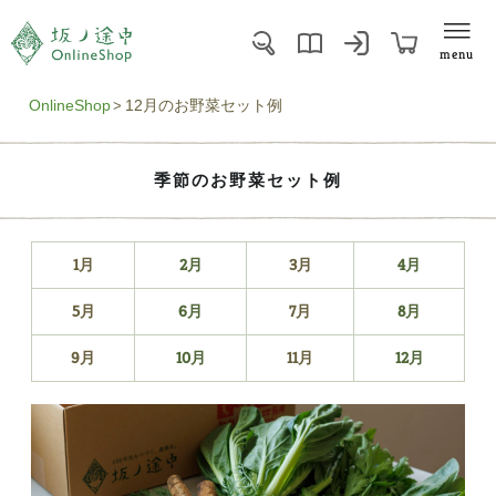
menu
OnlineShop
12月のお野菜セット例
季節のお野菜セット例
1
月
2
月
3
月
4
月
5
月
6
月
7
月
8
月
9
月
10
月
11
月
12
月