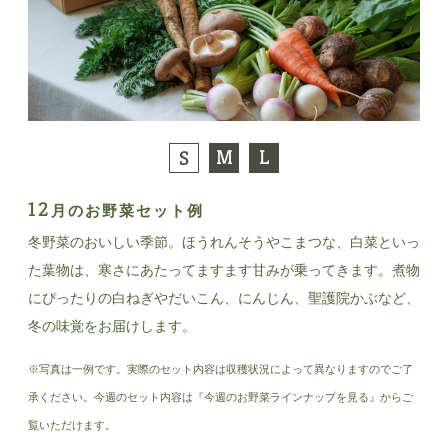
M
L
S
12
月のお野菜セット例
冬野菜のおいしい季節。ほうれんそうやこまつな、白菜といっ
た葉物は、寒さにあたってますます甘みが乗ってきます。煮物
にぴったりの白ねぎやだいこん、にんじん、聖護院かぶなど、
冬の味覚をお届けします。
※写真は一例です。
実際のセット内容は収穫状況によって異なりますのでご了
承ください。今週のセット内容は『今週のお野菜ラインナップを見る』からご
覧いただけます。