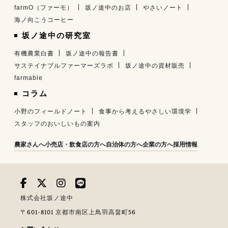
farmO（ファーモ）
坂ノ途中のお店
やさいノート
海ノ向こうコーヒー
坂ノ途中の研究室
有機農業白書
坂ノ途中の報告書
サステイナブルファーマーズラボ
坂ノ途中の資材販売
farmable
コラム
小野のフィールドノート
食事から考えるやさしい環境学
スタッフのおいしいもの案内
農家さんへ
小売店・飲食店の方へ
自治体の方へ
企業の方へ
採用情報
株式会社坂ノ途中
〒601-8101 京都市南区上鳥羽高畠町56