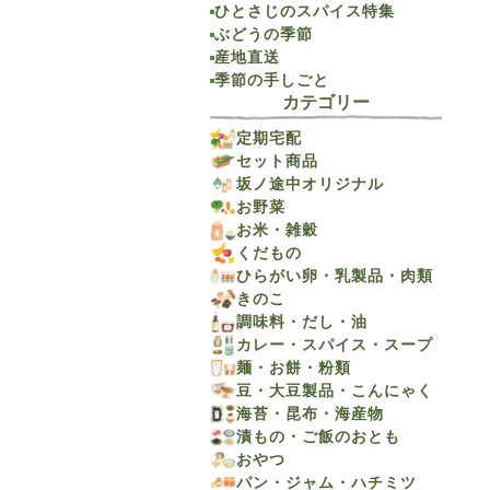
ひとさじのスパイス特集
ぶどうの季節
産地直送
季節の手しごと
カテゴリー
定期宅配
セット商品
坂ノ途中オリジナル
お野菜
お米・雑穀
くだもの
ひらがい卵・乳製品・肉類
きのこ
調味料・だし・油
カレー・スパイス・スープ
麺・お餅・粉類
豆・大豆製品・こんにゃく
海苔・昆布・海産物
漬もの・ご飯のおとも
おやつ
パン・ジャム・ハチミツ