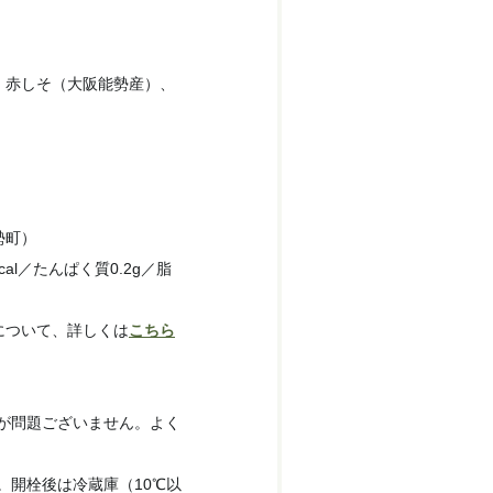
赤しそ（大阪能勢産）、
勢町）
cal／たんぱく質0.2g／脂
）
について、詳しくは
こちら
が問題ございません。よく
。開栓後は冷蔵庫（10℃以