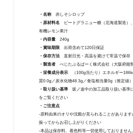
・名称
赤しそシロップ
・原材料名
ビートグラニュー糖（北海道製造）、
有機レモン果汁
・内容量
240g
・賞味期限
出荷含めて120日保証
・保存方法
直射日光・高温を避けて常温で保存
・製造者
べじたぶるぱーく株式会社（大阪府能
・栄養成分表示
（100g当たり）エネルギー186k
質0.0g／炭水化物48.3g／食塩相当量0g（推定値
・取り扱い基準
坂ノ途中の加工品取り扱い基準
をご覧ください
・ご注意点
-原料由来のオリや沈殿が見られることがあります
振ってからお召し上がりください
-本品は保存料、着色料等一切使用しておりません