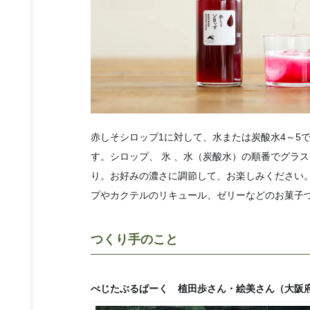
赤しそシロップ1に対して、水または炭酸水4～5
す。シロップ、 氷 、水（炭酸水）の順番でグラ
り。お好みの濃さに調節して、お楽しみください
プやカクテルのリキュール、ゼリーなどのお菓子
つくり手のこと
べじたぶるぱーく 植田歩さん・絵美さん（大阪