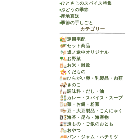
ひとさじのスパイス特集
ぶどうの季節
産地直送
季節の手しごと
カテゴリー
定期宅配
セット商品
坂ノ途中オリジナル
お野菜
お米・雑穀
くだもの
ひらがい卵・乳製品・肉類
きのこ
調味料・だし・油
カレー・スパイス・スープ
麺・お餅・粉類
豆・大豆製品・こんにゃく
海苔・昆布・海産物
漬もの・ご飯のおとも
おやつ
パン・ジャム・ハチミツ