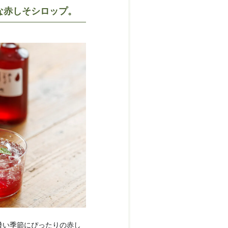
な赤しそシロップ。
暑い季節にぴったりの赤し