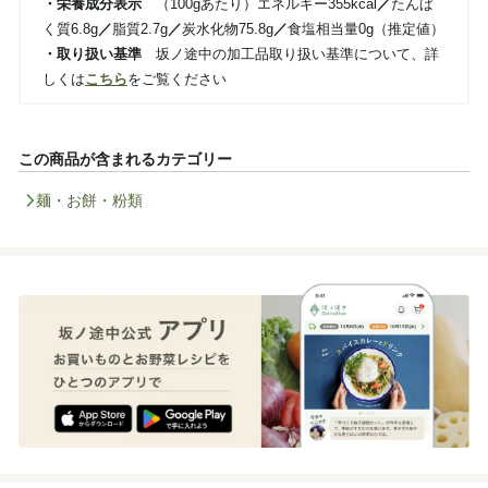
・栄養成分表示
（100gあたり）エネルギー355kcal
／
たんぱ
く質6.8g
／
脂質2.7g
／
炭水化物75.8g
／
食塩相当量0g（推定値）
・取り扱い基準
坂ノ途中の加工品取り扱い基準について、詳
しくは
こちら
をご覧ください
この商品が含まれるカテゴリー
麺・お餅・粉類