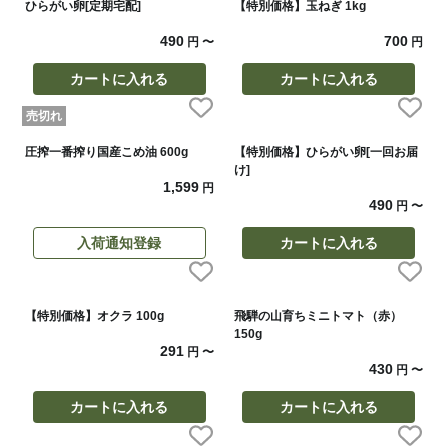
ひらがい卵[定期宅配]
【特別価格】玉ねぎ 1kg
490
700
円
〜
円
カートに入れる
カートに入れる
売切れ
圧搾一番搾り国産こめ油 600g
【特別価格】ひらがい卵[一回お届
け]
1,599
円
490
円
〜
入荷通知登録
カートに入れる
【特別価格】オクラ 100g
飛騨の山育ちミニトマト（赤）
150g
291
円
〜
430
円
〜
カートに入れる
カートに入れる