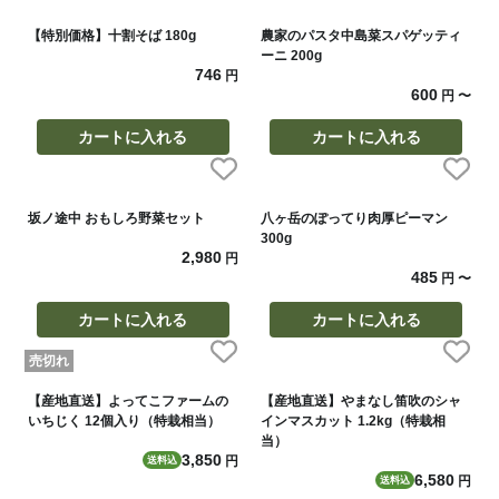
【特別価格】十割そば 180g
農家のパスタ中島菜スパゲッティ
ーニ 200g
746
円
600
円
〜
カートに入れる
カートに入れる
坂ノ途中 おもしろ野菜セット
八ヶ岳のぽってり肉厚ピーマン
300g
2,980
円
485
円
〜
カートに入れる
カートに入れる
売切れ
【産地直送】よってこファームの
【産地直送】やまなし笛吹のシャ
いちじく 12個入り（特栽相当）
インマスカット 1.2kg（特栽相
当）
3,850
円
送料込
6,580
円
送料込