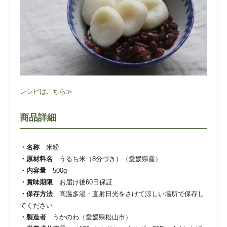
レシピはこちら≫
商品詳細
・名称
米粉
・原材料名
うるち米（8分づき）（愛媛県産）
・内容量
500g
・賞味期限
お届け後60日保証
・保存方法
高温多湿・直射日光をさけて涼しい場所で保存し
てください
・製造者
うかのわ（愛媛県松山市）