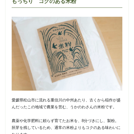
もっちり コクのある米粉
愛媛県松山市に流れる重信川の中州あたり、古くから稲作が盛
んだったこの地域で農業を営む、うかのわさんの米粉です。
農薬や化学肥料に頼らず育てたお米を、8分づきにし、製粉。
胚芽を残しているため、通常の米粉よりもコクのある味わいに