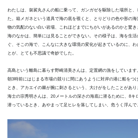
わたしは、袈裟丸さんの船に乗って、ガンガゼを駆除した場所と、
た。箱メガネという道具で海の底を覗くと、とりどりの色や形の海
物の気配のない白い岩場、これほどまでにちがいがあるのかと驚き
海のなかは、簡単には見ることができない。その様子は、海を生活
ぐ、そこの海で、こんなに大きな環境の変化が起きているのに、わ
とが、とても不思議で奇妙でした。
高島という離島に暮らす野崎清美さんは、定置網の漁をしています
朝3時前にはじまる市場の競りに間にあうように対岸の港に船をつ
とき、アカエイの棘が腕に刺さるという、大けがをしたことがあり
海士の宗秀明さんは、20メートルの深さの海底に潜るために、8キ
潜っているとき、あやまって足ヒレを落してしまい、危うく浮んで