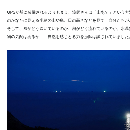
GPSが船に装備されるよりもまえ、漁師さんは「山あて」という
のかなたに見える半島の山や島、日の高さなどを見て、自分たちが
そして、風がどう吹いているのか、潮がどう流れているのか、水温
物の気配はあるか……自然を感じとる力を漁師は試されていました