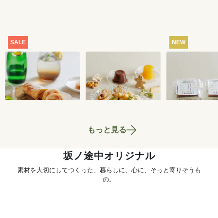
SALE
NEW
【特別価格】瀬戸内
おまかせおやつ定期
ところてん 2
レモンのサマーシュ
便[定期宅配]
ト
トーレン 200g
2,519
円
1,980
円
もっと見る
坂ノ途中オリジナル
素材を大切にしてつくった、暮らしに、心に、そっと寄りそうも
の。