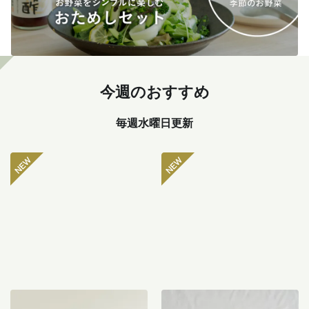
今週のおすすめ
毎週水曜日更新
坂ノ途中 おもしろ野菜セッ
八ヶ岳のぽってり肉厚ピー