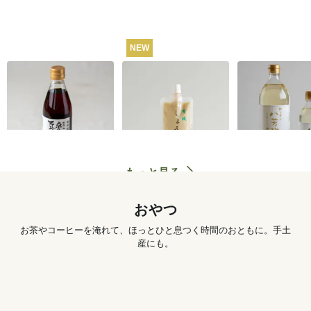
NEW
うね乃そうめんつゆ
有機しょうがチュー
カンタン八芳
（ストレートタイ
ブ 50g
プ）365ml
1,260
円
572
円
もっと見る
おやつ
お茶やコーヒーを淹れて、ほっとひと息つく時間のおともに。手土
産にも。