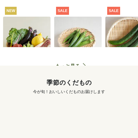
NEW
SALE
SALE
坂ノ途中 おもしろ野
【特別価格】オクラ
【特別価格】
菜セット
100g
り 300g
2,980
円
291
円
〜
もっと見る
季節のくだもの
今が旬！おいしいくだものお届けします