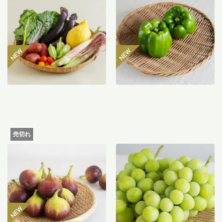
ト
マン 300g
2,980
円
485
円
〜
売切れ
【産地直送】よってこファ
【産地直送】やまなし笛吹
ームのいちじく 12個入り
のシャインマスカット
（特栽相当）
1.2kg（特栽相当）
6,580
円
送料込
送料込