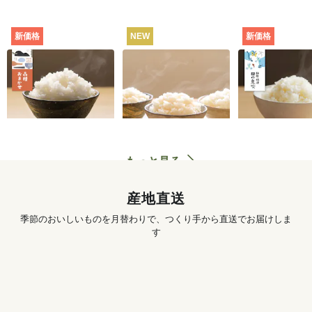
新価格
NEW
新価格
田んぼと食卓むすぶ
お米の食べくらべセ
静岡・焼津
お米（品種おまか
ット（白米・3種）
田の息吹（品
せ） [定期宅配]
シヒカリ） [
702
円
〜
3,890
円
初回
初回
配]
もっと見る
産地直送
季節のおいしいものを月替わりで、つくり手から直送でお届けしま
す