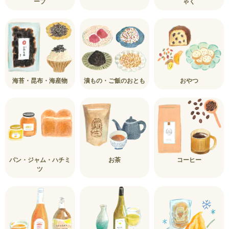
ープ
ゃく
海苔・昆布・海産物
漬もの・ご飯のおとも
おやつ
パン・ジャム・ハチミ
お茶
コーヒー
ツ