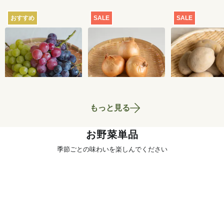
おすすめ
SALE
SALE
【産地直送】葡萄畑
【特別価格】玉ねぎ
【特別価格】
ふくじろうのふぞろ
1kg
いも（品種お
い濃厚ぶどう 1.6kg
せ） 1kg
6,750
円
700
円
送料込
もっと見る
お野菜単品
季節ごとの味わいを楽しんでください