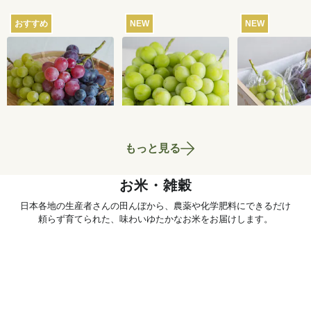
おすすめ
NEW
NEW
【産地直送】葡萄畑
【産地直送】やまな
【産地直送】
ふくじろうのふぞろ
し笛吹のシャインマ
輝きとシャイ
い濃厚ぶどう 1.6kg
スカット 1.2kg（特
カット 1.2kg
6,750
円
6,580
円
送料込
送料込
送料込
栽相当）
笛吹・特栽相
もっと見る
お米・雑穀
日本各地の生産者さんの田んぼから、農薬や化学肥料にできるだけ
頼らず育てられた、味わいゆたかなお米をお届けします。