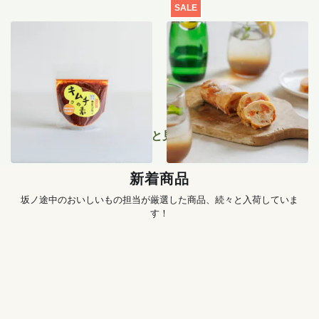
SALE
季節のキムチ手づくりセッ
【特別価格】瀬戸内レモン
ト
のサマーシュトーレン 200g
1,456
円
〜
2,519
円
もっと見る
新着商品
坂ノ途中のおいしいもの担当が厳選した商品、続々と入荷していま
す！