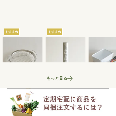
おすすめ
おすすめ
家事問屋の蒸しかご
さささの和晒（わざ
ちょっとぬか
らし）ロール ミシン
器 2.8L
目あり
2,750
円
3,300
円
もっと見る