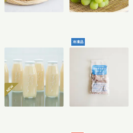
冷凍品
【産地直送】仁井田本家の
天然むきエビ（サイズミッ
甘酒すぱっしゅ
クス）120g
3,560
円
996
円
〜
送料込