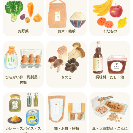
お野菜
お米・雑穀
くだもの
ひらがい卵・乳製品・
きのこ
調味料・だし・油
肉類
カレー・スパイス・ス
麺・お餅・粉類
豆・大豆製品・こんに