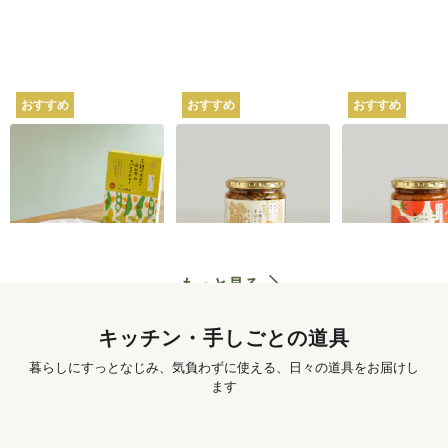
おすすめ
おすすめ
おすすめ
坂ノ途中オリジナル
坂ノ途中オリジナル
坂ノ途中オリ
2種の大豆と白みその
4種のきのこと山椒ち
トマトのスパ
スパイスカレー 180g
らし寿司 250g
ぜごはん 250g
620
円
〜
1,250
円
もっと見る
キッチン・手しごとの道具
暮らしにすっとなじみ、気負わずに使える、日々の道具をお届けし
ます