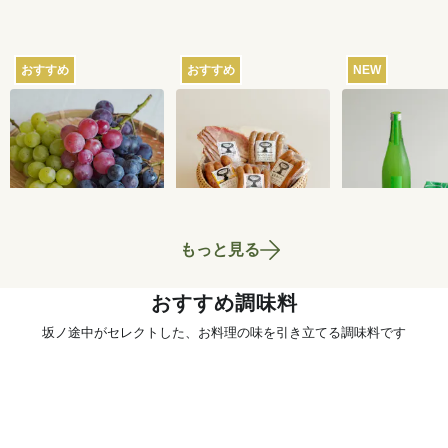
おすすめ
おすすめ
NEW
【産地直送】葡萄畑
【産地直送】山のハ
【産地直送】
ふくじろうのふぞろ
ム工房ゴーバルの夏
本家のお酒と
い濃厚ぶどう 1.6kg
の5種セット
いセット
6,750
円
4,400
円
送料込
送料込
送料込
もっと見る
おすすめ調味料
坂ノ途中がセレクトした、お料理の味を引き立てる調味料です