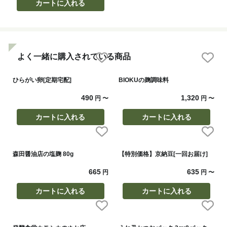
カートに入れる
よく一緒に購入されている商品
ひらがい卵[定期宅配]
BIOKUの麹調味料
490
1,320
円
〜
円
〜
カートに入れる
カートに入れる
森田醤油店の塩麹 80g
【特別価格】京納豆[一回お届け]
665
635
円
円
〜
カートに入れる
カートに入れる