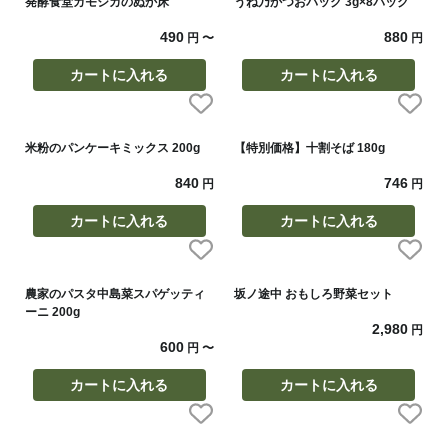
発酵食堂カモシカのぬか床
うね乃かつおパック 3g×8パック
490
880
円
〜
円
カートに入れる
カートに入れる
米粉のパンケーキミックス 200g
【特別価格】十割そば 180g
840
746
円
円
カートに入れる
カートに入れる
農家のパスタ中島菜スパゲッティ
坂ノ途中 おもしろ野菜セット
ーニ 200g
2,980
円
600
円
〜
カートに入れる
カートに入れる