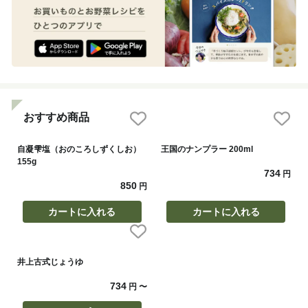
おすすめ商品
自凝雫塩（おのころしずくしお）
王国のナンプラー 200ml
155g
734
円
850
円
カートに入れる
カートに入れる
井上古式じょうゆ
734
円
〜