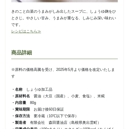
きのこと白菜のうまみがしみ出したスープに、しょうゆ麹をひ
とさじ。やさしい甘み、うまみが重なる、しみじみ深い味わい
です。
レシピはこちら≫
商品詳細
※原料の価格高騰を受け、2025年5月より価格を改定いたしま
す
・名称
しょうゆ加工品
・原材料名
醤油（大豆（国産）、小麦、食塩）、米糀
・内容量
80g
・賞味期限
お届け後60日保証
・保存方法
要冷蔵（10℃以下で保存）
・製造者
有限会社 森田醤油店（島根県奥出雲町）