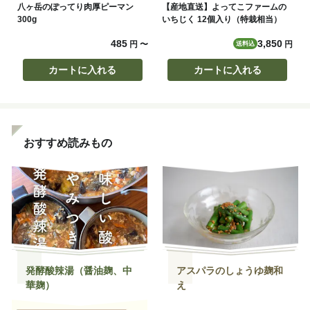
八ヶ岳のぽってり肉厚ピーマン
【産地直送】よってこファームの
300g
いちじく 12個入り（特栽相当）
485
3,850
円
〜
円
送料込
カートに入れる
カートに入れる
おすすめ読みもの
発酵酸辣湯（醤油麹、中
アスパラのしょうゆ麹和
華麹）
え