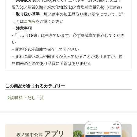
・栄養成分表示
（100gあたり）エネルギー193kcal／たんぱく
質7.3g／脂質0.8g／炭水化物39.1g／食塩相当量7.4g（推定値）
・取り扱い基準
坂ノ途中の加工品取り扱い基準について、詳
しくは
こちら
をご覧ください
・注意事項
-「しょうゆ麹」は生きています、必ず冷蔵庫で保存してくださ
い
– 開栓後も冷蔵庫で保存してください
– まれに黒い斑点や固まりが入っていることがありますが、原
料由来のものであり品質に問題はありません
この商品が含まれるカテゴリー
調味料・だし・油