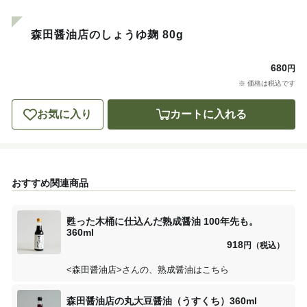
森田醤油店のしょうゆ麹 80g
680
円
※ 価格は税込です
お気に入り
カートに入れる
おすすめ関連商品
甦った木桶に仕込んだ熟成醤油 100年先も。
360ml
918
円（税込）
<森田醤油店>さんの、熟成醤油はこちら
森田醤油店の丸大豆醤油（うすくち）360ml