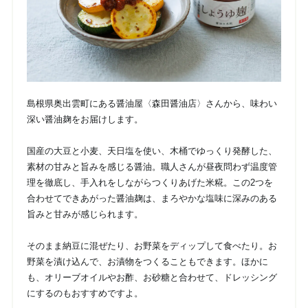
島根県奥出雲町にある醤油屋〈森田醤油店〉さんから、味わい
深い醤油麹をお届けします。
国産の大豆と小麦、天日塩を使い、木桶でゆっくり発酵した、
素材の甘みと旨みを感じる醤油。職人さんが昼夜問わず温度管
理を徹底し、手入れをしながらつくりあげた米糀。この2つを
合わせてできあがった醤油麹は、まろやかな塩味に深みのある
旨みと甘みが感じられます。
そのまま納豆に混ぜたり、お野菜をディップして食べたり。お
野菜を漬け込んで、お漬物をつくることもできます。ほかに
も、オリーブオイルやお酢、お砂糖と合わせて、ドレッシング
にするのもおすすめですよ。