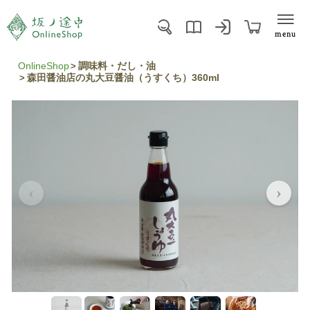
menu
OnlineShop
調味料・だし・油
森田醤油店の丸大豆醤油（うすくち）360ml