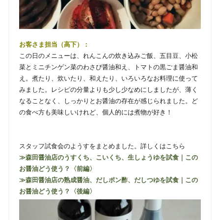
お客さま担当（高下）：
この日のメニューは、れんこんの炊き込みご飯、五目豆、小松
菜とミニチンゲン菜のわさび醤油和え、トマトの黒ごま醤油和
え。煮たり、炊いたり、和えたり、いろいろなお料理に使って
みました。レシピの分量よりも少し少なめにしましたが、薄く
なることなく、しっかりとお醤油の存在が感じられました。ど
の食べ方も美味しいけれど、個人的には煮物が好き！
スタッフ試食会のようすをまとめました。詳しくはこちら
≫森田醤油店のうすくち、こいくち、生しょうゆを試食｜この
お醤油どう使う？〈前編〉
≫森田醤油店の熟成醤油、だしポン酢、だしつゆを試食｜この
お醤油どう使う？〈後編〉