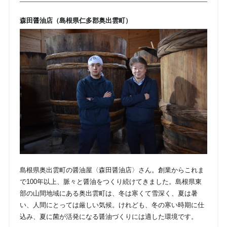
森田醤油店（島根県仁多郡奥出雲町）
島根県奥出雲町の醤油屋〈森田醤油店〉さん。創業からこれま
で100年以上、脈々と醤油をつくり続けてきました。島根県東
部の山間地域にある奥出雲町は、冬は寒くて雪深く、夏は暑
い、人間にとっては厳しい気候。けれども、冬の寒い時期に仕
込み、夏に菌が活発になる醤油づくりには適した環境です。