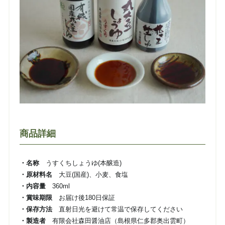
商品詳細
・名称
うすくちしょうゆ(本醸造)
・原材料名
大豆(国産)、小麦、食塩
・内容量
360ml
・賞味期限
お届け後180日保証
・保存方法
直射日光を避けて常温で保存してください
・製造者
有限会社森田醤油店（島根県仁多郡奥出雲町）