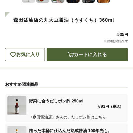
森田醤油店の丸大豆醤油（うすくち）360ml
535
円
※ 価格は税込です
お気に入り
カートに入れる
おすすめ関連商品
野菜に合うだしポン酢 250ml
691
円（税込）
〈森田醤油店〉さんの、だしポン酢はこちら
甦った木桶に仕込んだ熟成醤油 100年先も。