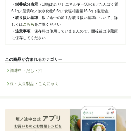
・栄養成分表示
（100gあたり）エネルギー50kcal／たんぱく質
6.1g／脂質0g／炭水化物6.5g／食塩相当量16.3g（推定値）
・取り扱い基準
坂ノ途中の加工品取り扱い基準について、詳
しくは
こちら
をご覧ください
・注意事項
保存料は使用していませんので、開栓後は冷蔵庫
に保存してください
この商品が含まれるカテゴリー
調味料・だし・油
豆・大豆製品・こんにゃく