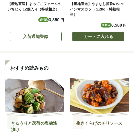
【産地直送】よってこファームの
【産地直送】やまなし笛吹のシャ
いちじく 12個入り（特栽相当）
インマスカット 1.2kg（特栽相
当）
3,850
円
送料込
6,580
円
送料込
入荷通知登録
カートに入れる
おすすめ読みもの
きゅうりと茗荷の塩麹浅
生きくらげのチリソース
漬け