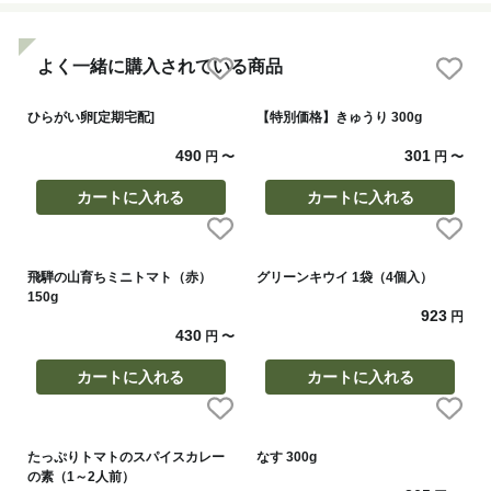
よく一緒に購入されている商品
ひらがい卵[定期宅配]
【特別価格】きゅうり 300g
490
301
円
〜
円
〜
カートに入れる
カートに入れる
飛騨の山育ちミニトマト（赤）
グリーンキウイ 1袋（4個入）
150g
923
円
430
円
〜
カートに入れる
カートに入れる
たっぷりトマトのスパイスカレー
なす 300g
の素（1～2人前）