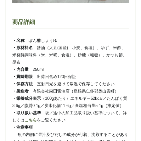
商品詳細
・名称
ぽん酢しょうゆ
・原材料名
醤油（大豆(国産)、小麦、食塩）、ゆず、米酢、
米発酵調味料（米、米糀、食塩）、砂糖（粗糖）、かつお節、
昆布
・内容量
250ml
・賞味期限
出荷日含め120日保証
・保存方法
直射日光を避けて常温で保存してください
・製造者
有限会社森田醤油店（島根県仁多郡奥出雲町）
・栄養成分表示
（100gあたり）エネルギー62kcal／たんぱく質
3.6g／脂質0.1g／炭水化物11.6g／食塩相当量5.1g（推定値）
・取り扱い基準
坂ノ途中の加工品取り扱い基準について、詳
しくは
こちら
をご覧ください
・注意事項
- 瓶の内側に果汁及びだしの成分が付着、沈殿することがあり