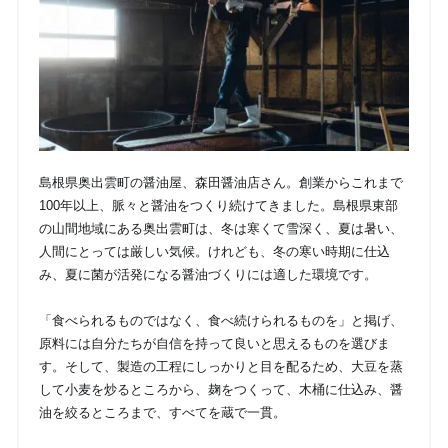
島根県奥出雲町の醤油屋、森田醤油店さん。創業からこれまで
100年以上、脈々と醤油をつくり続けてきました。島根県東部
の山間地域にある奥出雲町は、冬は寒くて雪深く、夏は暑い、
人間にとっては厳しい気候。けれども、冬の寒い時期に仕込
み、夏に菌が活発になる醤油づくりには適した環境です。
「食べられるものではなく、食べ続けられるものを」と掲げ、
原料には自分たちが自信を持って良いと思えるものを選びま
す。そして、製造の工程にしっかりと目を配るため、大豆を蒸
して小麦を炒るところから、麹をつくって、木桶に仕込み、醤
油を絞るところまで、すべてを蔵で一貫。