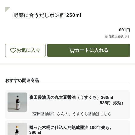
野菜に合うだしポン酢 250ml
691
円
※ 価格は税込です
お気に入り
カートに入れる
おすすめ関連商品
森田醤油店の丸大豆醤油（うすくち）360ml
535
円（税込）
〈森田醤油店〉さんの、うすくち醤油はこちら
甦った木桶に仕込んだ熟成醤油 100年先も。
360ml