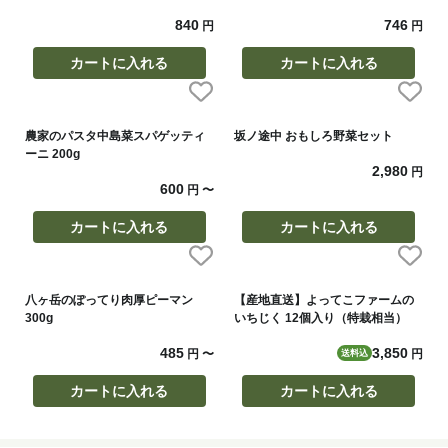
840
746
円
円
カートに入れる
カートに入れる
農家のパスタ中島菜スパゲッティ
坂ノ途中 おもしろ野菜セット
ーニ 200g
2,980
円
600
円
〜
カートに入れる
カートに入れる
八ヶ岳のぽってり肉厚ピーマン
【産地直送】よってこファームの
300g
いちじく 12個入り（特栽相当）
485
3,850
円
〜
円
送料込
カートに入れる
カートに入れる