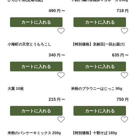
ひらがい卵[定期宅配]
平飼い鶏の有精卵マヨネーズ 290g
490
718
円
〜
円
カートに入れる
カートに入れる
小海町の天空とうもろこし
【特別価格】京納豆[一回お届け]
340
635
円
〜
円
〜
カートに入れる
カートに入れる
大葉 10枚
米粉のブラウニーはじっこ 90g
215
750
円
〜
円
カートに入れる
カートに入れる
米粉のパンケーキミックス 200g
【特別価格】十割そば 180g