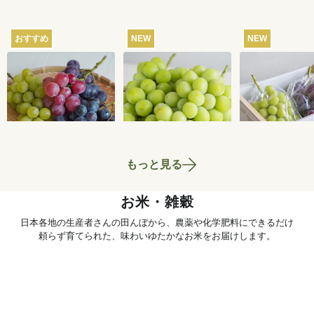
おすすめ
NEW
NEW
【産地直送】葡萄畑
【産地直送】やまな
【産地直送】
ふくじろうのふぞろ
し笛吹のシャインマ
輝きとシャイ
い濃厚ぶどう 1.6kg
スカット 1.2kg（特
カット 1.2kg
6,750
円
6,580
円
送料込
送料込
送料込
栽相当）
笛吹・特栽相
もっと見る
お米・雑穀
日本各地の生産者さんの田んぼから、農薬や化学肥料にできるだけ
頼らず育てられた、味わいゆたかなお米をお届けします。