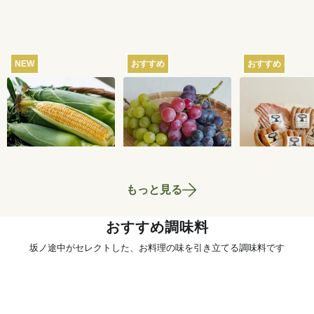
NEW
おすすめ
おすすめ
【産地直送】北軽井
【産地直送】葡萄畑
【産地直送】
沢のとうもろこし 12
ふくじろうのふぞろ
ム工房ゴーバ
本
い濃厚ぶどう 1.6kg
の5種セット
4,250
円
6,750
円
送料込
送料込
送料込
もっと見る
おすすめ調味料
坂ノ途中がセレクトした、お料理の味を引き立てる調味料です