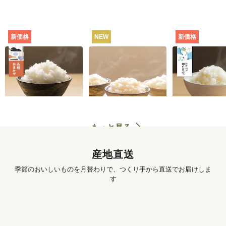
新価格
NEW
新価格
田んぼと食卓むすぶ
お米の食べくらべセ
静岡・焼津
お米（品種おまか
ット（白米・3種）
田の息吹（品
せ） [定期宅配]
シヒカリ） [
702
円
〜
3,890
円
初回
初回
配]
もっと見る
産地直送
季節のおいしいものを月替わりで、つくり手から直送でお届けしま
す