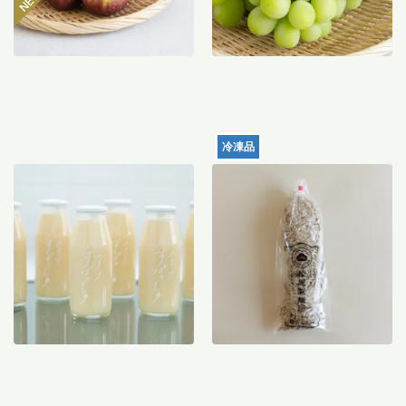
冷凍品
【産地直送】仁井田本家の
れんこん生中華麺 120g×5
甘酒すぱっしゅ
食入り
3,560
円
1,988
円
送料込