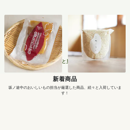
紅はるか干し芋 100g
仁井田本家の米糀 500g
950
円
1,290
円
もっと見る
新着商品
坂ノ途中のおいしいもの担当が厳選した商品、続々と入荷していま
す！