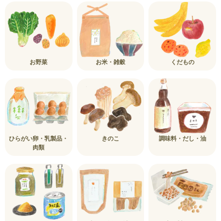
お野菜
お米・雑穀
くだもの
ひらがい卵・乳製品・
きのこ
調味料・だし・油
肉類