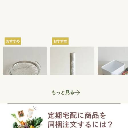
おすすめ
おすすめ
家事問屋の蒸しかご
さささの和晒（わざ
ちょっとぬか
らし）ロール ミシン
器 2.8L
目あり
2,750
円
3,300
円
もっと見る