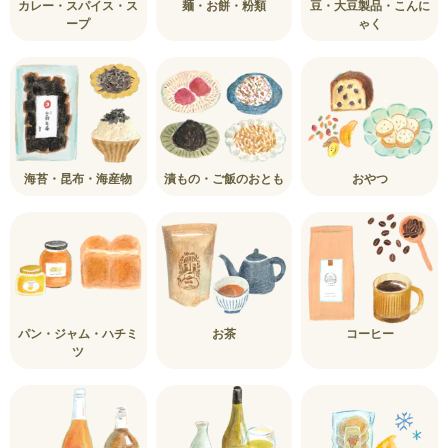
カレー・スパイス・ス
麺・お餅・粉類
豆・大豆製品・こんに
ープ
ゃく
海苔・昆布・海産物
漬もの・ご飯のおとも
おやつ
パン・ジャム・ハチミ
お茶
コーヒー
ツ