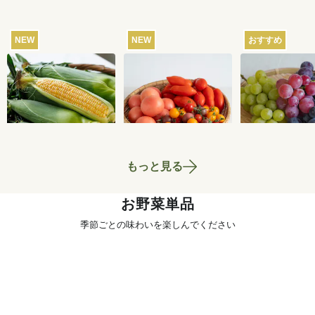
NEW
NEW
おすすめ
【産地直送】北軽井
【産地直送】飛騨の
【産地直送】
沢のとうもろこし 12
トマト食べくらべセ
ふくじろうの
本
ット 3kg
い濃厚ぶどう 1.
4,250
円
4,280
円
送料込
送料込
送料込
もっと見る
お野菜単品
季節ごとの味わいを楽しんでください