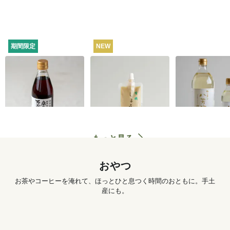
期間限定
NEW
うね乃そうめんつゆ
有機しょうがチュー
カンタン八芳
（ストレートタイ
ブ 50g
プ）365ml
1,260
円
572
円
もっと見る
おやつ
お茶やコーヒーを淹れて、ほっとひと息つく時間のおともに。手土
産にも。