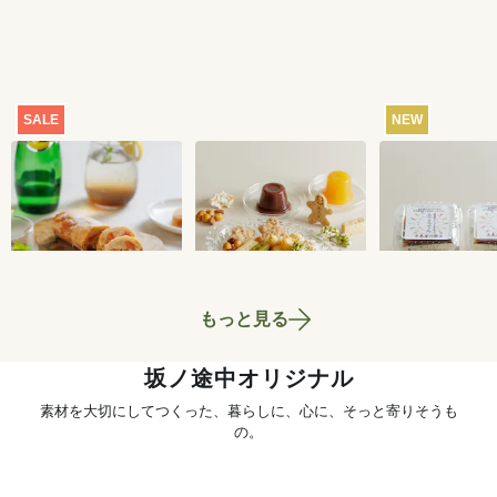
SALE
NEW
【特別価格】瀬戸内
おまかせおやつ定期
ところてん 2
レモンのサマーシュ
便[定期宅配]
ト
トーレン 200g
2,519
円
1,980
円
もっと見る
坂ノ途中オリジナル
素材を大切にしてつくった、暮らしに、心に、そっと寄りそうも
の。