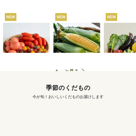
NEW
NEW
NEW
【産地直送】飛騨の
【産地直送】北軽井
坂ノ途中 おも
トマト食べくらべセ
沢のとうもろこし 12
菜セット
ット 3kg
本
4,280
円
4,250
円
送料込
送料込
もっと見る
季節のくだもの
今が旬！おいしいくだものお届けします