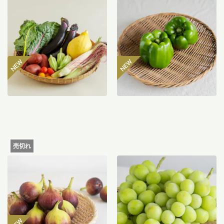
坂ノ途中 おもしろ野菜セッ
八ヶ岳のぽってり肉厚ピー
ト
マン 300g
2,980
円
485
円
〜
売切れ
【産地直送】よってこファ
【産地直送】やまなし笛吹
ームのいちじく 12個入り
のシャインマスカット
（特栽相当）
1.2kg（特栽相当）
6,580
円
送料込
送料込