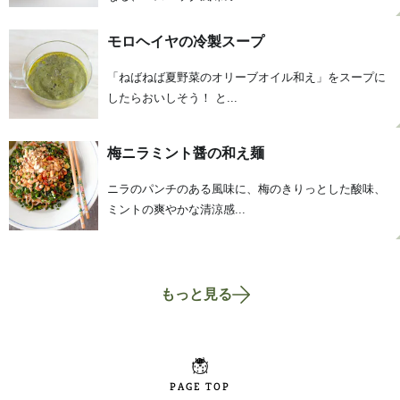
モロヘイヤの冷製スープ
「ねばねば夏野菜のオリーブオイル和え」をスープに
したらおいしそう！ と...
梅ニラミント醤の和え麺
ニラのパンチのある風味に、梅のきりっとした酸味、
ミントの爽やかな清涼感...
もっと見る
PAGE TOP