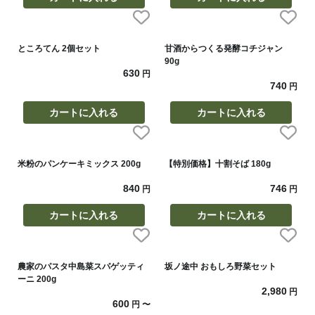
ところてん 2個セット
甘酒からつくる発酵コチジャン
90g
630
円
740
円
カートに入れる
カートに入れる
米粉のパンケーキミックス 200g
【特別価格】十割そば 180g
840
746
円
円
カートに入れる
カートに入れる
農家のパスタ中島菜スパゲッティ
坂ノ途中 おもしろ野菜セット
ーニ 200g
2,980
円
600
円
〜