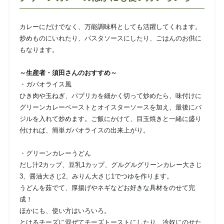
カレーにだけでなく、万能調味料としても活躍してくれます。
炒めものにいれたり、パスタソースにしたり、ごはんのお供に
もなります。
～生産者・須田さんのおすすめ～
・ガパオライス風
ひき肉や玉ねぎ、パプリカを細かく切って炒めたら、味付けに
グリーンカレーペーストとオイスターソースを加え、最後にバ
ジルを入れて炒めます。ご飯にかけて、目玉焼きと一緒に盛り
付ければ、簡単ガパオライスの出来上がり。
・グリーンカレーうどん
だし汁2カップ、豆乳1カップ、グルグルグリーンカレー大さじ
3、醤油大さじ2、みりん大さじ1でつゆを作ります。
うどんを茹でて、厚揚げやネギなどお好きな具材をのせて完
成！
ほかにも、使い方はいろいろ。
とけるチーズに混ぜてチーズトーストにしたり、冷奴にのせた