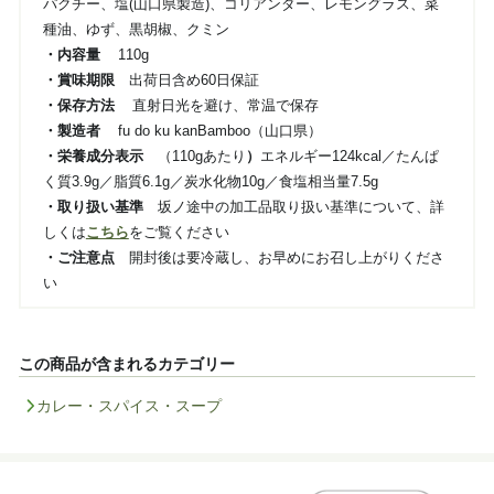
パクチー、塩(山口県製造)、コリアンダー、レモングラス、菜
種油、ゆず、黒胡椒、クミン
・内容量
110g
・賞味期限
出荷日含め60日保証
・保存方法
直射日光を避け、常温で保存
・製造者
fu do ku kanBamboo（山口県）
・栄養成分表示
（110gあたり
）
エネルギー124kcal／たんぱ
く質3.9g／脂質6.1g／炭水化物10g／食塩相当量7.5g
・取り扱い基準
坂ノ途中の加工品取り扱い基準について、詳
しくは
こちら
をご覧ください
・ご注意点
開封後は要冷蔵し、お早めにお召し上がりくださ
い
この商品が含まれるカテゴリー
カレー・スパイス・スープ