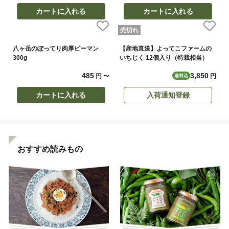
カートに入れる
カートに入れる
売切れ
八ヶ岳のぽってり肉厚ピーマン
【産地直送】よってこファームの
300g
いちじく 12個入り（特栽相当）
485
3,850
円
〜
円
送料込
カートに入れる
入荷通知登録
おすすめ読みもの