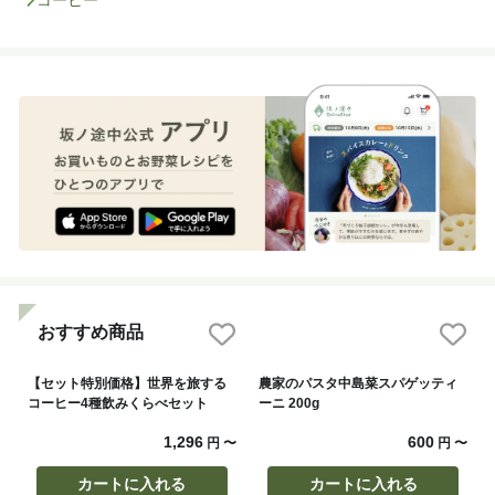
おすすめ商品
【セット特別価格】世界を旅する
農家のパスタ中島菜スパゲッティ
コーヒー4種飲みくらべセット
ーニ 200g
1,296
600
円
〜
円
〜
カートに入れる
カートに入れる