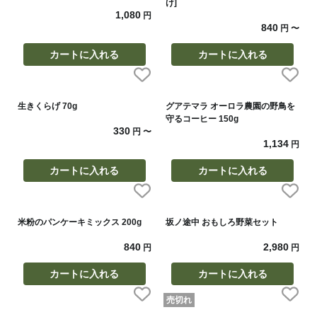
け]
1,080
円
840
円
〜
カートに入れる
カートに入れる
生きくらげ 70g
グアテマラ オーロラ農園の野鳥を
守るコーヒー 150g
330
円
〜
1,134
円
カートに入れる
カートに入れる
米粉のパンケーキミックス 200g
坂ノ途中 おもしろ野菜セット
840
2,980
円
円
カートに入れる
カートに入れる
売切れ