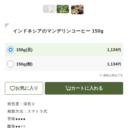
インドネシアのマンデリンコーヒー 150g
150g(豆)
1,134
円
150g(粉)
1,134
円
※ 価格は税込です
お気に入り
カートに入れる
焙煎度：深煎り
精製方法：スマトラ式
苦味●●●●
酸味●●○○