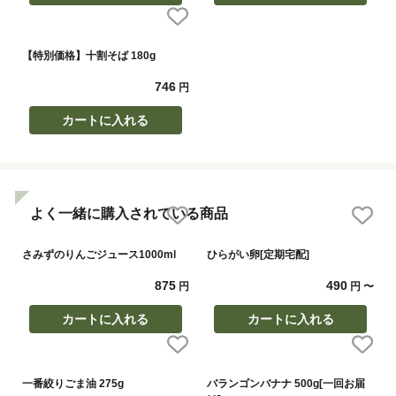
【特別価格】十割そば 180g
746
円
カートに入れる
よく一緒に購入されている商品
さみずのりんごジュース1000ml
ひらがい卵[定期宅配]
875
490
円
円
〜
カートに入れる
カートに入れる
一番絞りごま油 275g
バランゴンバナナ 500g[一回お届