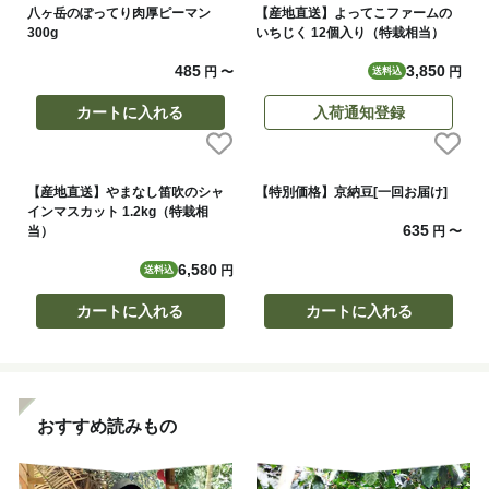
八ヶ岳のぽってり肉厚ピーマン
【産地直送】よってこファームの
300g
いちじく 12個入り（特栽相当）
485
3,850
円
〜
円
送料込
カートに入れる
入荷通知登録
【産地直送】やまなし笛吹のシャ
【特別価格】京納豆[一回お届け]
インマスカット 1.2kg（特栽相
635
当）
円
〜
6,580
円
送料込
カートに入れる
カートに入れる
おすすめ読みもの