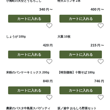
小海町の天空とうもろこし
特大エリンギ 2本
340
400
円
〜
円
〜
カートに入れる
カートに入れる
しょうが 100g
大葉 10枚
420
215
円
円
〜
カートに入れる
カートに入れる
米粉のパンケーキミックス 200g
【特別価格】十割そば 180g
840
746
円
円
カートに入れる
カートに入れる
農家のパスタ中島菜スパゲッティ
坂ノ途中 おもしろ野菜セット