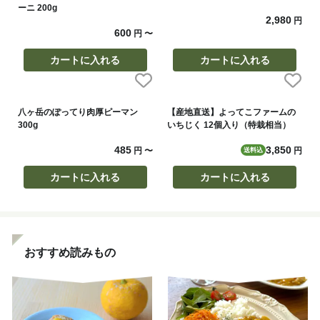
ーニ 200g
2,980
円
600
円
〜
カートに入れる
カートに入れる
八ヶ岳のぽってり肉厚ピーマン
【産地直送】よってこファームの
300g
いちじく 12個入り（特栽相当）
485
3,850
円
〜
円
送料込
カートに入れる
カートに入れる
おすすめ読みもの