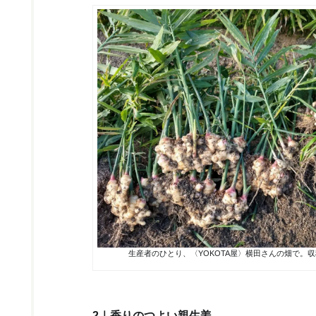
生産者のひとり、〈YOKOTA屋〉横田さんの畑で。
2｜香りのつよい親生姜