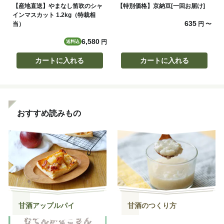
【産地直送】やまなし笛吹のシャ
【特別価格】京納豆[一回お届け]
インマスカット 1.2kg（特栽相
635
当）
円
〜
6,580
円
送料込
カートに入れる
カートに入れる
おすすめ読みもの
甘酒アップルパイ
甘酒のつくり方