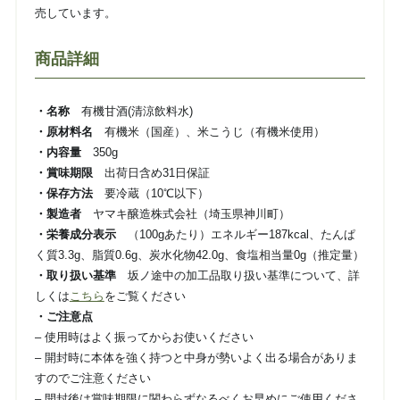
売しています。
商品詳細
・名称
有機甘酒(清涼飲料水)
・原材料名
有機米（国産）、米こうじ（有機米使用）
・内容量
350g
・賞味期限
出荷日含め31日保証
・保存方法
要冷蔵（10℃以下）
・製造者
ヤマキ醸造株式会社（埼玉県神川町）
・栄養成分表示
（100gあたり）エネルギー187kcal、たんぱ
く質3.3g、脂質0.6g、炭水化物42.0g、食塩相当量0g（推定量）
・取り扱い基準
坂ノ途中の加工品取り扱い基準について、詳
しくは
こちら
をご覧ください
・ご注意点
– 使用時はよく振ってからお使いください
– 開封時に本体を強く持つと中身が勢いよく出る場合がありま
すのでご注意ください
– 開封後は賞味期限に関わらずなるべくお早めにご使用くださ