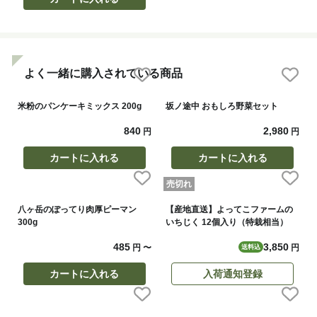
よく一緒に購入されている商品
米粉のパンケーキミックス 200g
坂ノ途中 おもしろ野菜セット
840
2,980
円
円
カートに入れる
カートに入れる
売切れ
八ヶ岳のぽってり肉厚ピーマン
【産地直送】よってこファームの
300g
いちじく 12個入り（特栽相当）
485
3,850
円
〜
円
送料込
カートに入れる
入荷通知登録