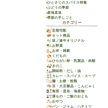
ひとさじのスパイス特集
ぶどうの季節
産地直送
季節の手しごと
カテゴリー
定期宅配
セット商品
坂ノ途中オリジナル
お野菜
お米・雑穀
くだもの
ひらがい卵・乳製品・肉類
きのこ
調味料・だし・油
カレー・スパイス・スープ
麺・お餅・粉類
豆・大豆製品・こんにゃく
海苔・昆布・海産物
漬もの・ご飯のおとも
おやつ
パン・ジャム・ハチミツ