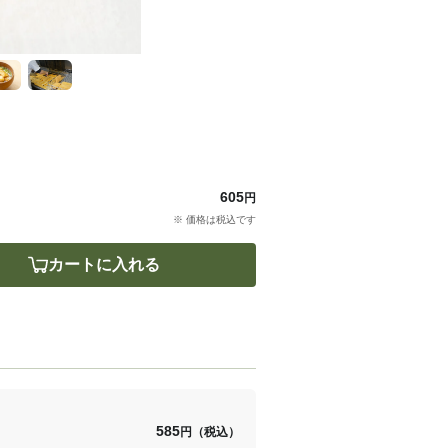
605
円
※ 価格は税込です
カートに入れる
585
円（税込）