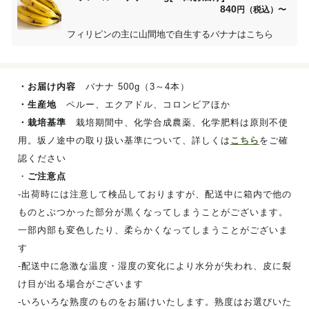
840
円（税込）
〜
フィリピンの主に山間地で自生するバナナはこちら
・お届け内容
バナナ 500g（3～4本）
・生産地
ペルー、エクアドル、コロンビアほか
・栽培基準
栽培期間中、化学合成農薬、化学肥料は原則不使
用。坂ノ途中の取り扱い基準について、詳しくは
こちら
をご確
認ください
・
ご注意点
‐出荷時には注意して検品しておりますが、配送中に箱内で他の
ものとぶつかった部分が黒くなってしまうことがございます。
一部内部も変色したり、柔らかくなってしまうことがございま
す
‐配送中に急激な温度・湿度の変化により水分が失われ、皮に裂
け目が出る場合がございます
‐いろいろな熟度のものをお届けいたします。熟度はお選びいた