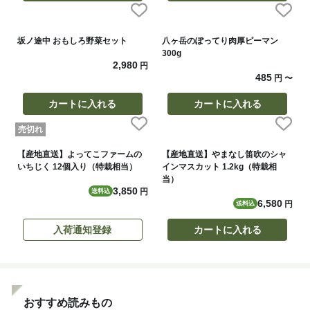
坂ノ途中 おもしろ野菜セット
八ヶ岳のぽってり肉厚ピーマン
300g
2,980
円
485
円
〜
カートに入れる
カートに入れる
売切れ
【産地直送】よってこファームの
【産地直送】やまなし笛吹のシャ
いちじく 12個入り（特栽相当）
インマスカット 1.2kg（特栽相
当）
3,850
円
送料込
6,580
円
送料込
入荷通知登録
カートに入れる
おすすめ読みもの