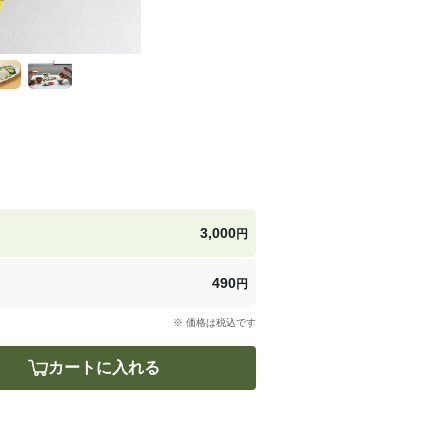
3,000
円
490
円
※ 価格は税込です
カートに入れる