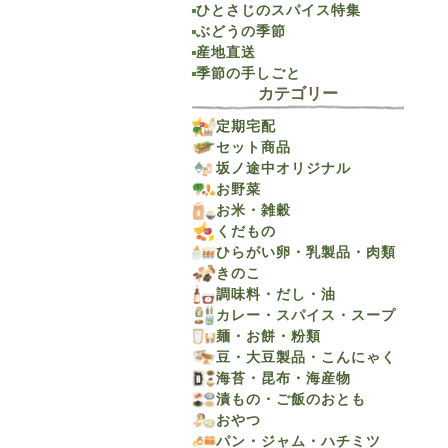
ひとさじのスパイス特集
ぶどうの季節
産地直送
季節の手しごと
カテゴリー
定期宅配
セット商品
坂ノ途中オリジナル
お野菜
お米・雑穀
くだもの
ひらがい卵・乳製品・肉類
きのこ
調味料・だし・油
カレー・スパイス・スープ
麺・お餅・粉類
豆・大豆製品・こんにゃく
海苔・昆布・海産物
漬もの・ご飯のおとも
おやつ
パン・ジャム・ハチミツ