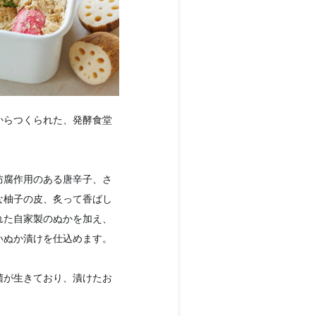
からつくられた、発酵食堂
防腐作用のある唐辛子、さ
な柚子の皮、炙って香ばし
れた自家製のぬかを加え、
いぬか漬けを仕込めます。
菌が生きており、漬けたお